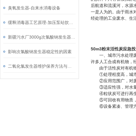
后航道和流溪河，水源
臭氧发生器-自来水消毒设备
一是人为的。由于雨水
经处理的工业废水、生
缓释消毒器工艺原理-加压泵站饮水消毒设备生产厂家
新疆污水厂3000g次氯酸钠发生器消毒设备厂家
50m3粉末活性炭应急
影响次氯酸钠发生器稳定性的因素
一、城市污水处理废水
许多人工合成有机物，
二氧化氯发生器维护保养方法与使用注意事项
由于活性炭对有机物的
①处理程度高，城市污水
②应用范围广，对废水
③适应性强，对水量及
④粒状炭可进行再生重
⑤可回收有用物质，例
⑥设备紧凑、管理方