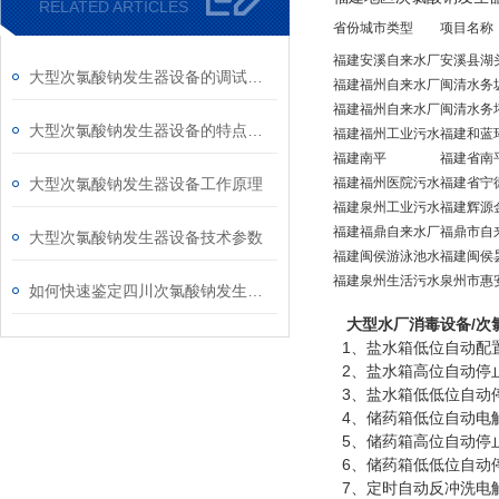
RELATED ARTICLES
省份
城市
类型
项目名称
福建
安溪
自来水厂
安溪县湖
大型次氯酸钠发生器设备的调试步骤及注意事项
福建
福州
自来水厂
闽清水务
福建
福州
自来水厂
闽清水务
大型次氯酸钠发生器设备的特点有哪些
福建
福州
工业污水
福建和蓝
福建
南平
福建省南
大型次氯酸钠发生器设备工作原理
福建
福州
医院污水
福建省宁
福建
泉州
工业污水
福建辉源
福建
福鼎
自来水厂
福鼎市自
大型次氯酸钠发生器设备技术参数
福建
闽侯
游泳池水
福建闽侯
福建
泉州
生活污水
泉州市惠
如何快速鉴定四川次氯酸钠发生器的质量？
大型水厂消毒设备/次
1、盐水箱低位自动配
2、盐水箱高位自动停
3、盐水箱低低位自动
4、储药箱低位自动电
5、储药箱高位自动停
6、储药箱低低位自动
7、定时自动反冲洗电