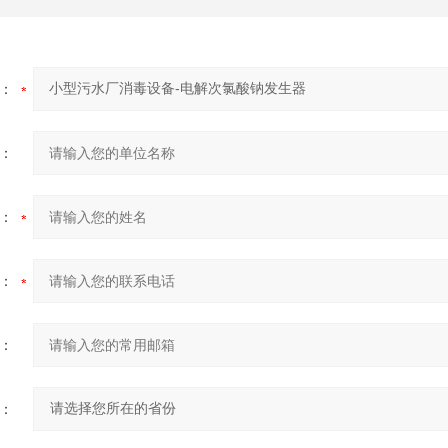
：
：
：
：
：
：