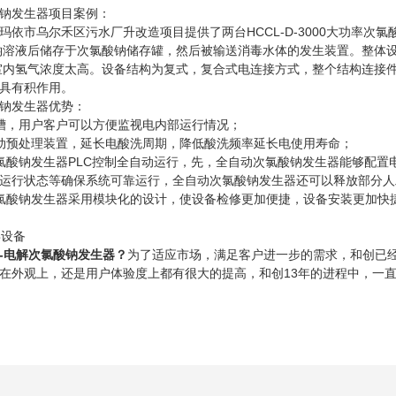
发生器项目案例：
市乌尔禾区污水厂升改造项目提供了两台HCCL-D-3000大功率次氯
氯酸钠溶液后储存于次氯酸钠储存罐，然后被输送消毒水体的发生装置。整体
室内氢气浓度太高。设备结构为复式，复合式电连接方式，整个结构连接
具有积作用。
钠发生器优势：
，用户客户可以方便监视电内部运行情况；
预处理装置，延长电酸洗周期，降低酸洗频率延长电使用寿命；
钠发生器PLC控制全自动运行，先，全自动次氯酸钠发生器能够配置
运行状态等确保系统可靠运行，全自动次氯酸钠发生器还可以释放部分人
酸钠发生器采用模块化的设计，使设备检修更加便捷，设备安装更加快
-电解次氯酸钠发生器
？
为了适应市场，满足客户进一步的需求，和创已经
在外观上，还是用户体验度上都有很大的提高，和创13年的进程中，一