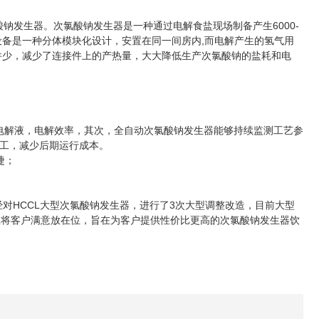
酸钠发生器。次氯酸钠发生器是一种通过电解食盐现场制备产生6000-
设备是一种分体模块化设计，安置在同一间房内,而电解产生的氢气用
件少，减少了连接件上的产热量，大大降低生产次氯酸钠的盐耗和电
电解液，电解效率，其次，全自动次氯酸钠发生器能够持续监测工艺参
工，减少后期运行成本。
捷；
对HCCL大型次氯酸钠发生器，进行了3次大型调整改造，目前大型
直将客户满意放在位，旨在为客户提供性价比更高的次氯酸钠发生器饮