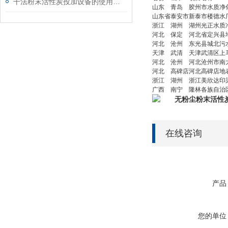
干法粉末活性炭投加设备的使用范围
山东
青岛
胶州市水质净
山东省
泰安市
新泰市楼德水
浙江
湖州
湖州光正水质
河北
保定
河北省定兴县
河北
沧州
东光县城北污
天津
武清
天津武清区上
河北
沧州
河北沧州市南
河北
高碑店
河北高碑店地
浙江
湖州
浙江美欣达印
广西
南宁
隆林各族自治
无粉尘粉末活性
在线咨询
产品
您的单位