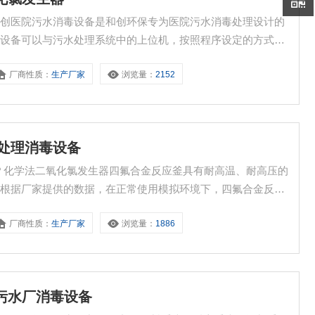
？和创医院污水消毒设备是和创环保专为医院污水消毒处理设计的
毒设备可以与污水处理系统中的上位机，按照程序设定的方式制
院，由于中小型医院多为专科或分院，因此污水排放量较小，水
厂商性质：
生产厂家
浏览量：
2152
创医院污水消毒设备实现污水消毒。而对于私人医疗诊所，如牙
水处理消毒设备
？化学法二氧化氯发生器四氟合金反应釜具有耐高温、耐高压的
，根据厂家提供的数据，在正常使用模拟环境下，四氟合金反应
。所以，对于安全性问题，我们建议您要选择高品质产品，这样
厂商性质：
生产厂家
浏览量：
1886
g污水厂消毒设备