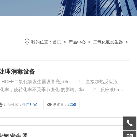
我的位置：
首页
>
产品中心
>
二氧化氯发生器
>
水处理消毒设备
？HCFE二氧化氯发生器设备亮点$n 1、直接加热反应液、
化率，使转化率不受季节变化 的影响。$n 2、反应液55℃
低;全自动智能控制。$n 3、反应液温度恒定，不受室温及季节
厂商性质：
生产厂家
浏览量：
2258
的一等品；$n 4、氯酸盐含量远低于饮用水国标（≤0.
氧化氯发生器