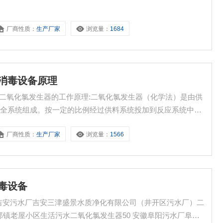
厂商性质：
生产厂家
浏览量：
1684
厂消毒设备原理
?二氧化氯发生器的工作原理:二氧化氯发生器（化学法）是由供
安全系统组成。按一定的比例经过供料系统投加到反应系统中，
体，经吸收系统直接进入消毒系统，根据不同水质（不同投加
厂商性质：
生产厂家
浏览量：
1566
二氧化氯和氯的协同消毒、氧化等作用即达到消毒的目的，其反
毒设备
吉安污水厂吉安三津盛景水质净化有限公司（井开区污水厂）二
六郎镇老屋小区生活污水二氧化氯发生器50 安徽阜阳污水厂阜阳