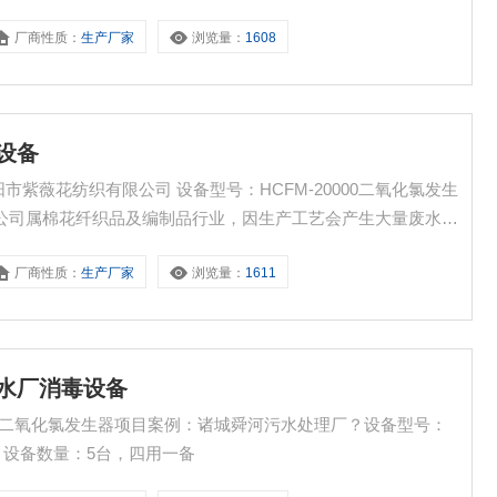
污水厂廊坊市特殊教育学校水处理站二氧化氯发生器500
厂商性质：
生产厂家
浏览量：
1608
设备
紫薇花纺织有限公司 设备型号：HCFM-20000二氧化氯发生
公司属棉花纤织品及编制品行业，因生产工艺会产生大量废水，
，目前行业脱色好的工艺采用二氧化氯，2013年3月份采用我
厂商性质：
生产厂家
浏览量：
1611
量20
污水厂消毒设备
?二氧化氯发生器项目案例：诸城舜河污水处理厂？设备型号：
方？设备数量：5台，四用一备