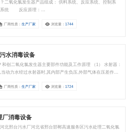
设备？二氧化氯发生器产品组成： 供料系统、反应系统、控制系
理系统 反应原理：
+H2O，使用原料：氯酸钠 （GB/T1618-1995工业一级品，含量
厂商性质：
生产厂家
浏览量：
1744
度≥31%）。
克污水消毒设备
备？和创二氧化氯发生器主要部件功能及工作原理 （1） 水射器：
,当动力水经过水射器时,其内部产生负压,外部气体在压差作用
氧化氯Q体在些与混合,形成消毒液,另外,水射器还用于原料罐
厂商性质：
生产厂家
浏览量：
1724
。 （3） 反映器曝气口〔进气口〕：设备运行时的空气通道
理厂消毒设备
？河北邢台污水厂河北省邢台邯郸高速服务区污水处理二氧化氯