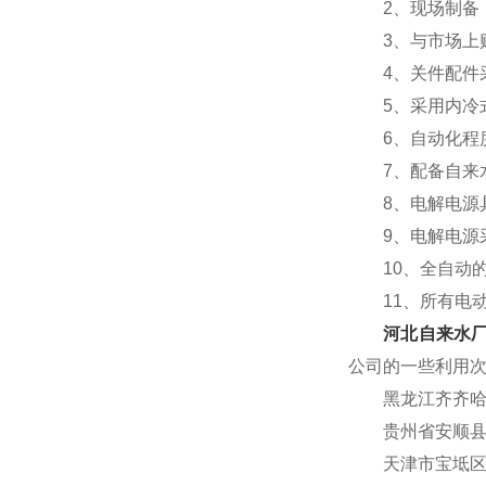
2、现场制备，
3、与市场上购
4、关件配件采
5、采用内冷式
6、自动化程度
7、配备自来水
8、电解电源具
9、电解电源采
10、全自动的
11、所有电动
河北自来水厂
公司的一些利用
黑龙江齐齐哈尔市
贵州省安顺县平坝
天津市宝坻区供水