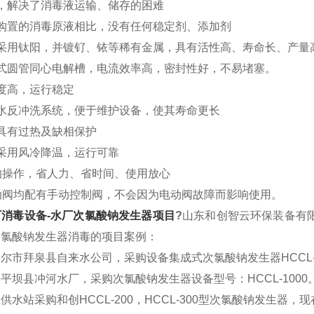
解决了消毒液运输、储存的困难
置的消毒原液相比，没有任何稳定剂、添加剂
用钛阳，并镀钌、铱等稀有金属，具有活性高、寿命长、产量
圆管同心电解槽，电流效率高，密封性好，不易堵塞。
高，运行稳定
反冲洗系统，便于维护设备，使其寿命更长
有过热及缺相保护
用风冷降温，运行可靠
操作，省人力、省时间、使用放心
阀均配有手动控制阀，不会因为电动阀故障而影响使用。
消毒设备-水厂次氯酸钠发生器项目
?
山东和创智云环保装备有
次氯酸钠发生器消毒的项目案例：
拜泉县自来水公司，采购设备集成式次氯酸钠发生器HCCL-50
县冲河水厂，采购次氯酸钠发生器设备型号：HCCL-1000
站采购和创HCCL-200，HCCL-300型次氯酸钠发生器