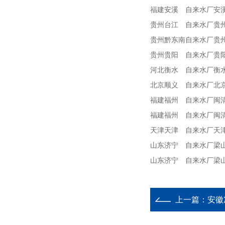
福建
安溪
自来水厂
安
贵州
台江
自来水厂
贵
贵州
黔东南
自来水厂
贵
贵州
贵阳
自来水厂
贵
河北
衡水
自来水厂
衡
北京
顺义
自来水厂
北
福建
福州
自来水厂
闽
福建
福州
自来水厂
闽
天津
天津
自来水厂
天
山东
济宁
自来水厂
梁
山东
济宁
自来水厂
梁
上一篇：
安徽