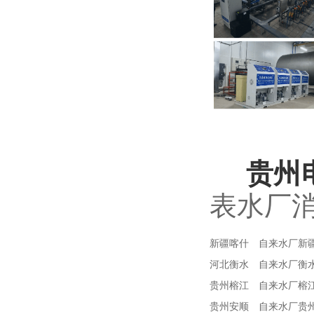
贵州
表水厂
新疆
喀什
自来水厂
新
河北
衡水
自来水厂
衡
贵州
榕江
自来水厂
榕
贵州
安顺
自来水厂
贵