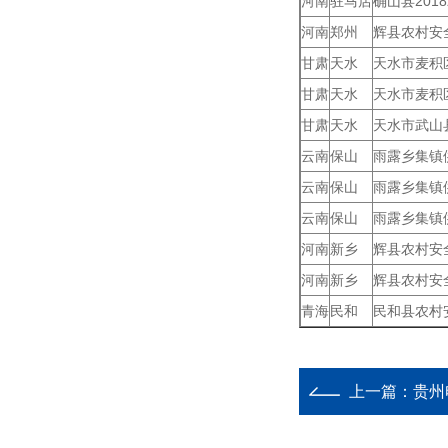
河南
驻马店
确山县201
河南
郑州
辉县农村安
甘肃
天水
天水市麦积
甘肃
天水
天水市麦积
甘肃
天水
天水市武山
云南
保山
雨露乡集镇
云南
保山
雨露乡集镇
云南
保山
雨露乡集镇
河南
新乡
辉县农村安
河南
新乡
辉县农村安
青海
民和
民和县农村
上一篇：
贵州