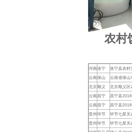
农村饮
河南
洛宁
洛宁县农村
云南
保山
云南省保山
北京
顺义
北京顺义区
云南
昌宁
昌宁县20
云南
昌宁
昌宁县20
贵州
毕节
毕节七星关
贵州
毕节
毕节七星关