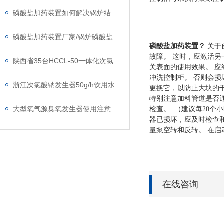
磷酸盐加药装置如何解决锅炉结构问题
磷酸盐加药装置厂家/锅炉磷酸盐除垢加药设备
磷酸盐加药装置
？
关于
故障。 这时，应激活另
陕西省35台HCCL-50一体化次氯酸钠发生器整装出发
关表面的使用效果。 应
冲洗控制柜。 否则会损
浙江次氯酸钠发生器50g/h饮用水消毒设备
更换它，以防止大块的干
特别注意加料管道是否
大型氧气源臭氧发生器使用注意事项
检查。 （建议每20个
器已损坏，应及时检查和
量泵空转和反转。 在
在线咨询