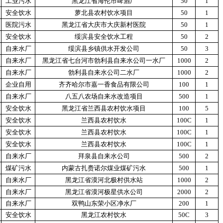
工业污水
黑龙江省海伦市啤酒厂
50
1
安全饮水
萝北县农村饮水项目
50
1
医院污水
黑龙江省大庆市大庆新村医院
50
1
安全饮水
绥滨县安全饮水工程
50
2
自来水厂
绥滨县乡镇供水开发公司
50
3
自来水厂
黑龙江省七台河市勃利县自来水公司一水厂
1000
2
自来水厂
勃利县自来水公司二水厂
1000
2
企业自用
齐齐哈尔市嘉一香食品有限公司
100
1
自来水厂
八五八农场自来水改造项目
500
1
安全饮水
黑龙江省兰西县农村饮水项目
100
5
安全饮水
兰西县农村饮水
100C
1
安全饮水
兰西县农村饮水
100C
1
安全饮水
兰西县农村饮水
100C
1
自来水厂
拜泉县自来水公司
500
2
煤矿污水
内蒙古扎赉诺尔煤业煤矿污水
500
1
自来水厂
黑龙江省漠河北极村供水站
1000
2
自来水厂
黑龙江省漠河极星供水公司
2000
2
自来水厂
双鸭山东荣小区净水厂
200
1
安全饮水
黑龙江农村饮水
50C
3