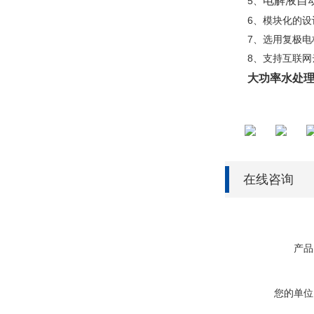
电解液自
5、
6、模块化的
7、选用复极
8、支持互联网
大功率水处理
在线咨询
产品
您的单位