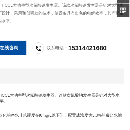
。HCCL大功率型次氯酸钠发生器。该款次氯酸钠发生器是针对大型水
厂设计，采用和创研发的技术，使设备具有出色的电解效率，其产药量
内水平。
15314421680
在线咨询
联系电话：
HCCL大功率型次氯酸钠发生器。该款次氯酸钠发生器是针对大型水
平。
化的净水【总硬度在l0mg/L以下】，配置成浓度为3.0%的稀盐水输