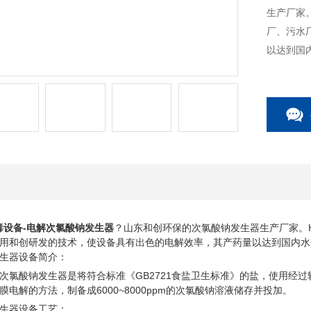
生产厂家
厂、污水
以达到国
毒设备-电解次氯酸钠发生器
？
山东和创环保的次氯酸钠发生器生产厂家。
用和创研发的
技术，使设备具有出色的电解效率，其产药量以达到国内水
生器
设备简介：
型次氯酸钠发生器是将符合标准《GB2721食盐卫生标准》的盐，使用经过软
电解的方法，制备成6000~8000ppm的次氯酸钠溶液储存并投加。
生器
设备工艺：