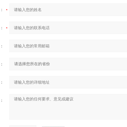
：
：
：
：
：
：