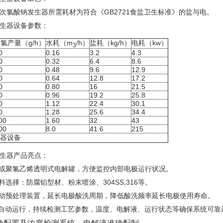
型次氯酸钠发生器所需耗材为符合《GB2721食盐卫生标准》的盐与电。
生器
设备参数：
氯产量（g/h）
水耗（m
/h）
盐耗（kg/h）
电耗（kw）
3
0
0.16
3.2
4.3
0
0.32
6.4
8.6
0
0.48
9.6
12.9
0
0.64
12.8
17.2
0
0.80
16
21.5
0
0.96
19.2
25.8
0
1.12
22.4
30.1
0
1.28
25.6
34.4
00
1.60
32
43
00
8.0
41.6
215
器设备
生器
产品亮点：
酸或聚氯乙烯透明式电解罐，方便监控内部电极运行状况。
料选择：防腐铝型材、粉末喷涂、304SS,316等。
自动预处理装置，延长电极酸洗周期，降低酸洗频率延长电极使用寿命。
全自动运行，持续检测工艺参数，温度、电解液、运行状态等确保系统可靠