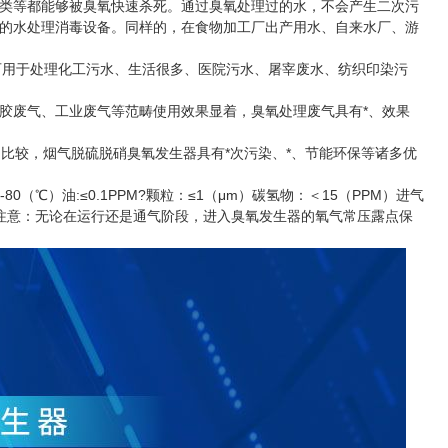
类等都能够被臭氧快速杀死。通过臭氧处理过的水，不会产生二次污
的水处理消毒设备。同样的，在食物加工厂出产用水、自来水厂、游
用于处理化工污水、生活很多、医院污水、屠宰废水、纺织印染污
废气、工业废气等范畴使用效果显着，臭氧处理废气具有*、效果
较，烟气脱硫脱硝臭氧发生器具有*次污染、*、节能环保等诸多优
0（℃）油:≤0.1PPM?颗粒：≤1（μm）碳氢物：＜15（PPM）进气
MPA）注意：无论在运行还是通气阶段，进入臭氧发生器的氧气常压露点保