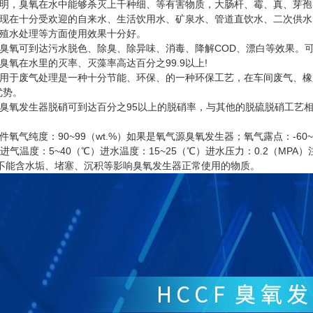
，臭氧在水中能够杀灭上千种细、等有害物质，大肠杆、霉、真、芽孢
现在十分受欢迎的自来水、生活饮用水、矿泉水、管道直饮水、二次供水
殖水处理等方面使用效果十分好。
氧可到达污水脱色、除臭、除异味、消毒、降解COD、漂白等效果。可
臭氧在水里的灭率、灭藻率高达百分之99.9以上!
于废气处理是一种十分节能、环保、的一种环保工艺，在车间废气、橡胶
优势。
发生器脱硝可到达百分之95以上的脱硝率，与其他的脱硫脱硝工艺相比
氧气纯度：90~99（wt.%）如果是氧气源臭氧发生器；氧气露点：-60~-8
A）进气温度：5~40（℃）进水温度：15~25（℃）进水压力：0.2（
中不能含水垢、堵塞、沉积等影响臭氧发生器正常使用的物质。