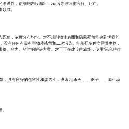
的渗透性，使细胞内膜漏出，zui后导致细胞溶解、死亡。
毒领域。
楔入死角，浓度分布均匀。对不规则物体表面和隐蔽死角能达到满意的
，没有任何有毒有害物质残留和二次污染。能杀死多种病原微生物，
廉价、省力、省时的解决方案。对于正在建设的农场，使用“绿色耕作
，具有良好的包容性和渗透性，快速 地杀灭 、、孢子、 、原生动
倍。