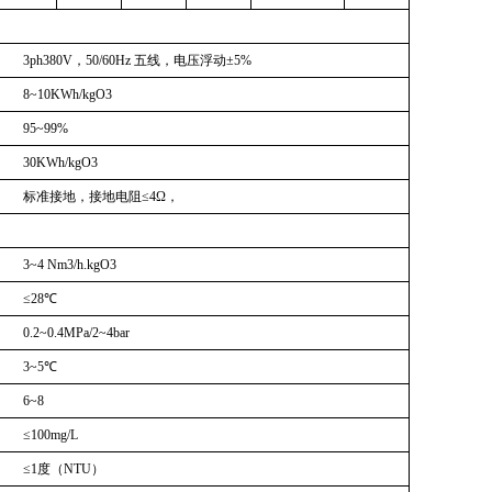
3ph380V
，
50/60Hz
五线，电压浮动±
5%
8~10KWh/kgO3
95~99%
30KWh/kgO3
标准接地，接地电阻
≤4Ω
，
3~4 Nm3/h.kgO3
≤
28
℃
0.2~0.4MPa/2~4bar
3~5
℃
6~8
≤
100mg/L
≤
1
度（
NTU
）