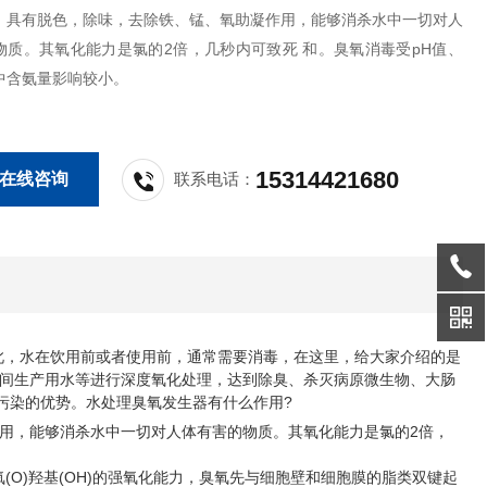
，具有脱色，除味，去除铁、锰、氧助凝作用，能够消杀水中一切对人
物质。其氧化能力是氯的2倍，几秒内可致死 和。臭氧消毒受pH值、
中含氨量影响较小。
15314421680
在线咨询
联系电话：
此，水在饮用前或者使用前，通常需要消毒，在这里，给大家介绍的是
间生产用水等进行深度氧化处理，达到除臭、杀灭病原微生物、大肠
污染的优势。水处理臭氧发生器有什么作用?
用，能够消杀水中一切对人体有害的物质。其氧化能力是氯的2倍，
)羟基(OH)的强氧化能力，臭氧先与细胞壁和细胞膜的脂类双键起