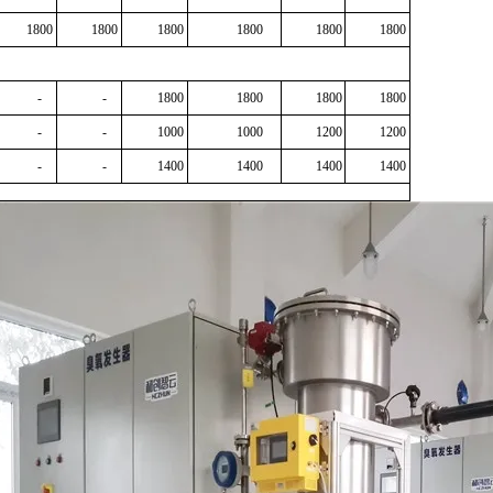
1800
1800
1800
1800
1800
1800
-
-
1800
1800
1800
1800
-
-
1000
1000
1200
1200
-
-
1400
1400
1400
1400