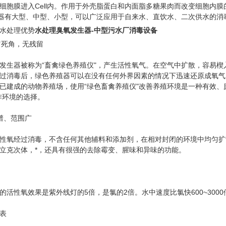
细胞膜进入Cell内。作用于外壳脂蛋白和内面脂多糖果肉而改变细胞内膜
有大型、中型、小型，可以广泛应用于自来水、直饮水、二次供水的消
水处理优势
水处理臭氧发生器-中型污水厂消毒设备
留死角，无残留
发生器被称为“畜禽绿色养殖仪"，产生活性氧气。在空气中扩散，容易
过消毒后，绿色养殖器可以在没有任何外界因素的情况下迅速还原成氧气
已建成的动物养殖场，使用“绿色畜禽养殖仪"改善养殖环境是一种有效、
作环境的选择。
谱、范围广
性氧经过消毒，不含任何其他辅料和添加剂，在相对封闭的环境中均匀扩散
立克次体，*，还具有很强的去除霉变、腥味和异味的功能。
的活性氧效果是紫外线灯的5倍，是氯的2倍。水中速度比氯快600~3000
表