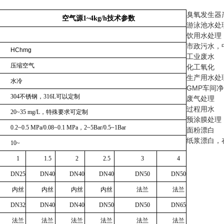
臭氧发生器
空气源
1~4kg/h
技术参数
游泳池水处
饮用水处理
市政污水，
HChmg
工业废水
压缩空气
化工氧化
生产用水处
水冷
GMP车间
304
不锈钢，
316L
可以定制
废气处理
过程用水
20~35 mg/L
，特殊要求可定制
预涂膜处理
0.2~0.5 MPa/0.08~0.1
MPa
，
2~5Bar/0.5~1Bar
面粉漂白
纸浆漂白，
10~
1
1.5
2
2.5
3
4
DN25
DN40
DN40
DN40
DN50
DN50
内丝
内丝
内丝
内丝
法兰
法兰
DN32
DN40
DN40
DN50
DN50
DN65
法兰
法兰
法兰
法兰
法兰
法兰