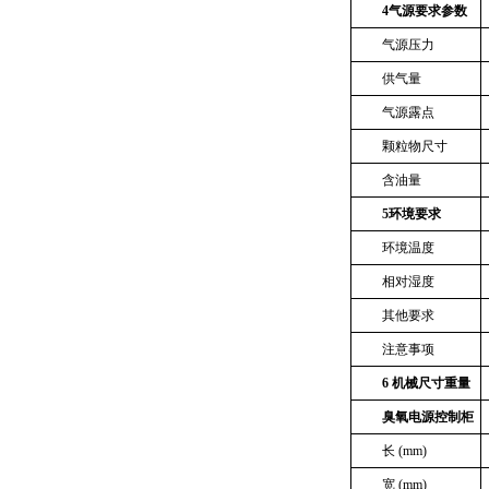
4
气源要求参数
气源压力
供气量
气源露点
颗粒物尺寸
含油量
5
环境要求
环境温度
相对湿度
其他要求
注意事项
6
机械尺寸重量
臭氧电源控制柜
长
(mm)
宽
(mm)