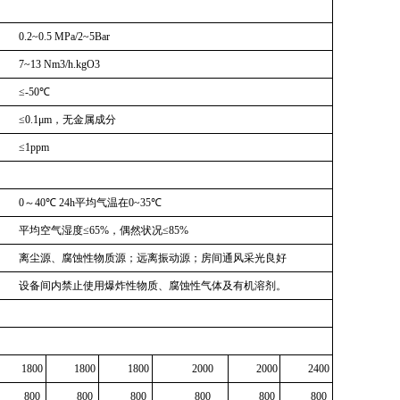
0.2~0.5 MPa/2~5Bar
7~13 Nm3/h.kgO3
≤
-50
℃
≤
0.1μm
，无金属成分
≤
1ppm
0
～
40
℃
24h
平均气温在
0~35
℃
平均空气湿度
≤65%
，偶然状况
≤85%
离尘源、腐蚀性物质源；远离振动源；房间通风采光良好
设备间内禁止使用爆炸性物质、腐蚀性气体及有机溶剂。
1800
1800
1800
2000
2000
2400
800
800
800
800
800
800