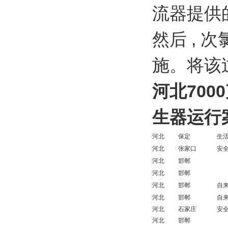
流器提供
然后 ,
施。将该
河北
70
生器运行
河北
保定
生
河北
张家口
安
河北
邯郸
河北
邯郸
河北
邯郸
自
河北
邯郸
自
河北
石家庄
安
河北
邯郸