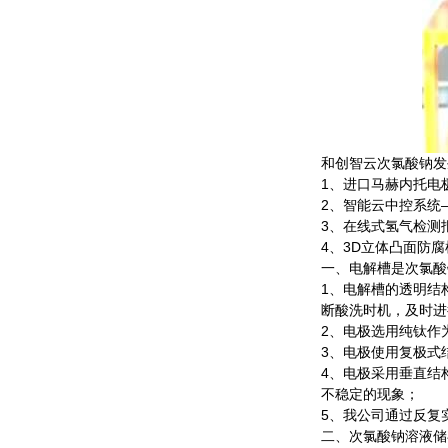
和创智云次氯酸钠发
1、进口马赫内托电
2、智能云中控系统
3、在线式氢气检测
4、3D立体凸面防腐
一、电解槽是次氯酸
1、电解槽的透明结构
断酸洗时机，及时进
2、电极选用纯钛作为
3、电极使用复极式
4、电极采用垂直结
不稳定的现象；
5、我公司通过反复
二、次氯酸钠溶液储