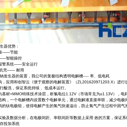
生器优势：
极——节能
——智能操控
报警系统——安全运行
机壳—— 耐用
钠发生器的装置，我公司的复极结构透明电解槽---- 率、低电耗
，应用和创智云《便于观察的电解装置》（ZL201620971203.X
行酸洗，保证系统持续 、低成本运行。
基材+MMO特殊技术涂层，析氯电位1.12V（市场常见为≥1.13V），电
结构，一个电解槽内设置数个电解单元，通过电解液直接串联，减少电极
构的钛电极组，使得电解产生的氢气快速溢出，防止氢气产生过程中因气
实验及数据分析，在电极间距、串联间距等数据上采用 效的方案，保证系
存投加系统