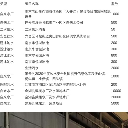
类型
项目名称
型号
南京老山生态旅游体验园（天井洼）建设项目加氯间加氯
自来水厂
1000
设备
自来水厂
连云港灌云县临港产业园区自来水公司
500
二次供水
二次供水消毒
50
安全饮水
六合区马鞍街道尖山孙街变频供水系统项目
500
游泳池水
南京华侨城泳池
200
游泳池水
南京华侨城泳池
300
游泳池水
南京华侨城泳池
800
游泳池水
南京华侨城泳池
300
生活污水
2000
灌云县2020年度饮水安全巩固提升信息化工程伊山镇、
自来水厂
1000
杨集镇、小伊镇、四队镇
医院污水
江苏南京浦口区团结西路养老院污水处理
200
自来水厂
金湖县戴楼水厂及水源地水厂
10000
自来水厂
金湖县戴楼水厂及水源地水厂
20000
自来水厂
东海县城东水厂改造项目
5000