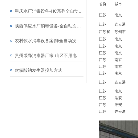
省份
城市
重庆水厂消毒设备-HC系列全自动次氯酸钠发生器厂家
江苏
南京
江苏
连云港
陕西供应水厂消毒设备-全自动次氯酸钠发生器厂家
江苏省
苏州市
江苏
南京
农村饮水消毒设备案例/全自动次氯酸钠发生器厂家
江苏
南京
江苏
南京
贵州缓释消毒器厂家-山区不用电农饮水消毒设备
江苏
南京
江苏
南京
次氯酸钠发生器投加方式
江苏
南京
江苏
连云港
江苏
南京
江苏
淮安
江苏
淮安
江苏
连云港