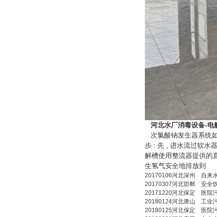
河北
水厂消毒设备-电
次氯酸钠发生器系统如
步 : 先 , 进水流过软
解槽使用整流器提供的直
生氢气安全地排放到
20170106
河北
深州
自来
20170307
河北
邯郸
安全
20171220
河北
保定
医院
20180124
河北
唐山
工业
20180125
河北
保定
医院