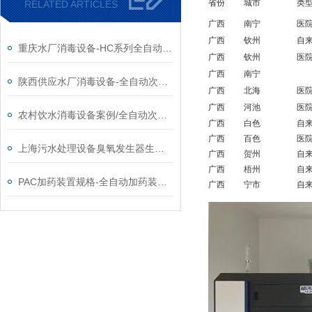
省份
城市
类
RELATED ARTICLES
广西
南宁
医
广西
钦州
自
重庆水厂消毒设备-HC系列全自动次氯酸钠发生器厂家
广西
钦州
医
广西
南宁
陕西供应水厂消毒设备-全自动次氯酸钠发生器厂家
广西
北海
医
广西
河池
医
农村饮水消毒设备案例/全自动次氯酸钠发生器厂家
广西
白色
自
广西
百色
医
上海污水处理设备臭氧发生器生产厂家
广西
贺州
自
广西
梧州
自
PAC加药装置规格-全自动加药装置供应厂家
广西
宁市
自