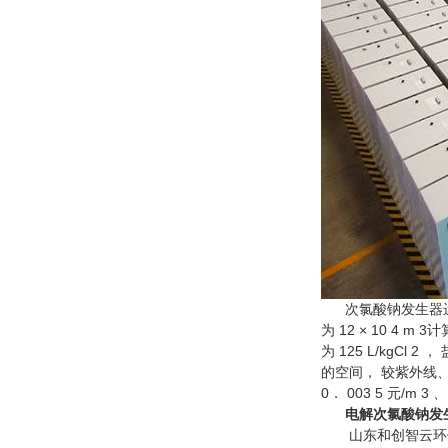
次氯酸钠发生器运
为 12 × 10 4 
为 125 L/kgCl 
的空间， 较紫外线、
0． 003 5 元/m 3
电解次氯酸钠发生
山东和创智云环保