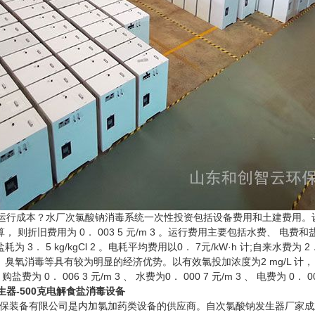
行成本？水厂次氯酸钠消毒系统一次性投资包括设备费用和土建费用。设备费
m 3计算， 则折旧费用为 0． 003 5 元/m 3 。运行费用主要包括水费、 电费
2 ， 盐耗为 3． 5 kg/kgCl 2 。电耗平均费用以0． 7元/kW·h 计;自来水
 臭氧消毒等具有较为明显的经济优势。以有效氯投加浓度为2 mg/L 计，
 、 购盐费为 0． 006 3 元/m 3 、 水费为0． 000 7 元/m 3 、 电费为 0． 0
器-500克电解食盐消毒设备
装备有限公司是内加氯加药类设备的供应商。自次氯酸钠发生器厂家成立