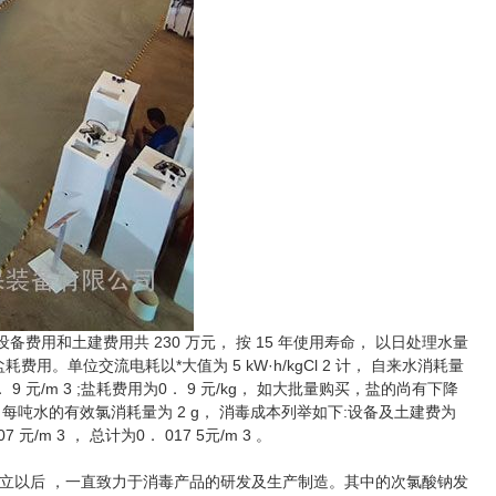
用和土建费用共 230 万元， 按 15 年使用寿命， 以日处理水量
和盐耗费用。单位交流电耗以*大值为 5 kW·h/kgCl 2 计， 自来水消耗量
费为 2． 9 元/m 3 ;盐耗费用为0． 9 元/kg， 如大批量购买，盐的尚有下降
 每吨水的有效氯消耗量为 2 g， 消毒成本列举如下:设备及土建费为
07 元/m 3 ， 总计为0． 017 5元/m 3 。
以后 ，一直致力于消毒产品的研发及生产制造。其中的次氯酸钠发