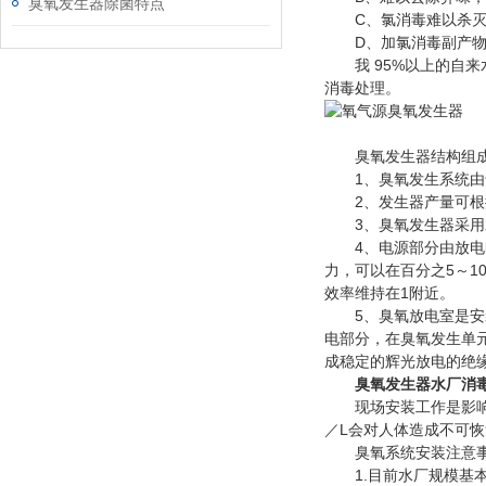
臭氧发生器除菌特点
C、氯消毒难以杀灭“
D、加氯消毒副产物
我 95%以上的自来
消毒处理。
臭氧发生器结构组
1、臭氧发生系统由气
2、发生器产量可根据
3、臭氧发生器采用水
4、电源部分由放电时
力，可以在百分之5～1
效率维持在1附近。
5、臭氧放电室是安装
电部分，在臭氧发生单
成稳定的辉光放电的绝
臭氧发生器水厂消
现场安装工作是影响日
／L会对人体造成不可
臭氧系统安装注意事
1.目前水厂规模基本都