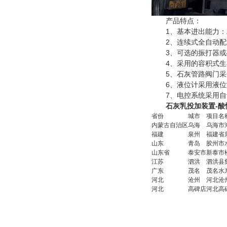
产品特点：
1、基本进出能力：粉料仓
2、连续式全自动配制
3、可选的振打器或
4、采用的容积式生石
5、石灰管路阀门采用
6、液位计采用液位
7、电控系统采用自
石灰乳投加装置-酸
省份
城市
项目名
内蒙古自治区
乌海
乌海市
福建
泉州
福建省
山东
青岛
胶州市
山东省
泰安市
新泰市
江苏
泗洪
泗洪县
广东
茂名
茂名水
河北
沧州
河北沧
河北
高碑店
河北高