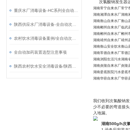
次氯酸钠发生器运
湖南
常宁
自来水厂
常宁
重庆水厂消毒设备-HC系列全自动次氯酸钠发生器厂家
湖南
湘潭
自来水厂
湖南
湖南
衡山
自来水厂
衡山
陕西供应水厂消毒设备-全自动次氯酸钠发生器厂家
湖南
郴州
自来水厂
临武
湖南
郴州
自来水厂
郴州
农村饮水消毒设备案例/全自动次氯酸钠发生器厂家
湖南
靖州
自来水厂
靖州
湖南
衡山
安全饮水
衡山
全自动加药装置选型注意事项
湖南
常德
自来水厂
常德
湖南
浏阳
生活污水
湖南
湖南
炎陵
自来水厂
炎陵
陕西农村饮水安全消毒设备/陕西次氯酸钠发生器​厂家
湖南
娄底
医院污水
娄底
湖南
华容
自来水厂
华容
我们收到次氯酸钠发
少不必要的弯道接头
入地漏。
湖南
500g/
1.设备应安装在室