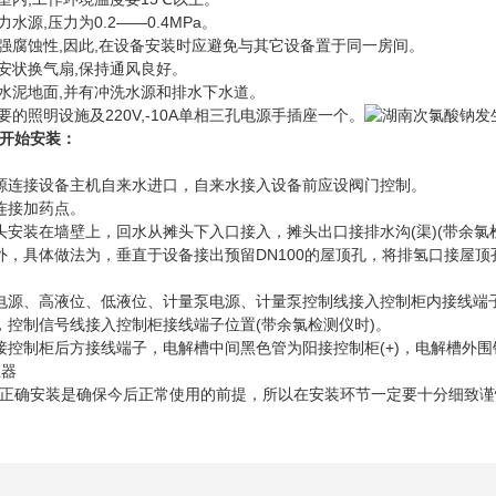
源,压力为0.2——0.4MPa。
腐蚀性,因此,在设备安装时应避免与其它设备置于同一房间。
状换气扇,保持通风良好。
泥地面,并有冲洗水源和排水下水道。
照明设施及220V,-10A单相三孔电源手插座一个。
开始安装：
连接设备主机自来水进口，自来水接入设备前应设阀门控制。
接加药点。
装在墙壁上，回水从摊头下入口接入，摊头出口接排水沟(渠)(带余氯
具体做法为，垂直于设备接出预留DN100的屋顶孔，将排氢口接屋顶孔
源、高液位、低液位、计量泵电源、计量泵控制线接入控制柜内接线端
控制信号线接入控制柜接线端子位置(带余氯检测仪时)。
制柜后方接线端子，电解槽中间黑色管为阳接控制柜(+)，电解槽外围银
确安装是确保今后正常使用的前提，所以在安装环节一定要十分细致谨