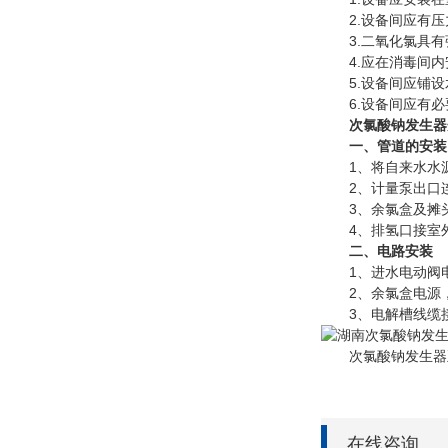
2.设备间应有压力水
3.二氧化氯具有强
4.应在消毒间内安
5.设备间应铺设水
6.设备间应有必要的
次氯酸钠发生器
一、管道的安装
1、将自来水水源
2、计量泵出口连
3、余氯盒及摊头安
4、排氢口接室外，
二、电路安装
1、进水电动阀电
2、余氯盒电源，
3、电解槽线缆接控
次氯酸钠发生器正
在线咨询