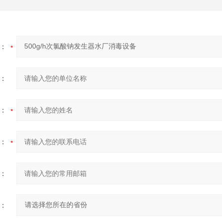
：
：
：
：
：
：