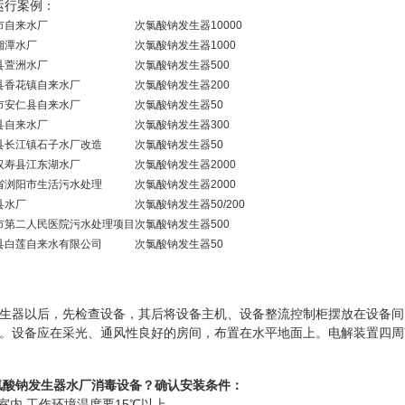
行案例：
市自来水厂
次氯酸钠发生器
10000
湘潭水厂
次氯酸钠发生器
1000
县萱洲水厂
次氯酸钠发生器
500
县香花镇自来水厂
次氯酸钠发生器
200
市安仁县自来水厂
次氯酸钠发生器
50
县自来水厂
次氯酸钠发生器
300
县长江镇石子水厂改造
次氯酸钠发生器
50
汉寿县江东湖水厂
次氯酸钠发生器
2000
省浏阳市生活污水处理
次氯酸钠发生器
2000
县水厂
次氯酸钠发生器
50/200
市第二人民医院污水处理项目
次氯酸钠发生器
500
县白莲自来水有限公司
次氯酸钠发生器
50
生器以后，先检查设备，其后将设备主机、设备整流控制柜摆放在设备间
。设备应在采光、通风性良好的房间，布置在水平地面上。电解装置四周
h次氯酸钠发生器水厂消毒设备
？确认安装条件：
内,工作环境温度要15℃以上。