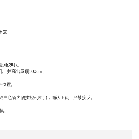
检测仪时)。
，并高出屋顶100cm。
子位置。
白色管为阴接控制柜(-)，确认正负，严禁接反。
慎。