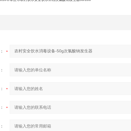
：
：
：
：
：