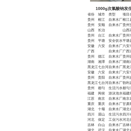
1000g次氯酸钠
省份
城市
类型
项目
贵州
榕江
自来水厂
榕江
贵州
安顺
自来水厂
贵州
山西
长治
山西
贵州
台江
自来水厂
贵州
贵州
平塘
安全饮水
平塘
安徽
六安
自来水厂
六安
广西
自来水厂
广西
贵州
德江
自来水厂
贵州
湖南
湘潭
自来水厂
湖南
黑龙江
七台河
自来水厂
黑龙
安徽
六安
自来水厂
六安
贵州
贵阳
自来水厂
贵州
黑龙江
七台河
自来水厂
勃利
贵州
都匀
生活污水
都匀
福建
闽侯
游泳池水
福建
江苏
南京
自来水厂
南京
重庆
重庆
自来水厂
甘肃
湖北
十堰
自来水厂
湖北
四川
眉山
生活污水
四川
河北
保定
工业污水
河北
吉林
白山
自来水厂
吉林
湖北
武汉
自来水厂
湖北