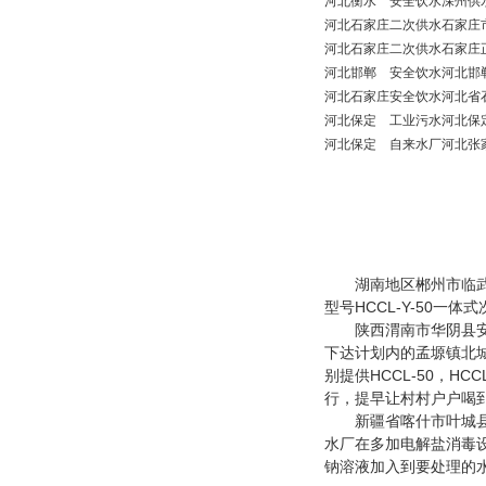
河北
衡水
安全饮水
深州供
河北
石家庄
二次供水
石家庄
河北
石家庄
二次供水
石家庄
河北
邯郸
安全饮水
河北邯
河北
石家庄
安全饮水
河北省
河北
保定
工业污水
河北保
河北
保定
自来水厂
河北张
湖南地区郴州市临武县
型号HCCL-Y-50
陕西渭南市华阴县安全
下达计划内的孟塬镇北
别提供HCCL-50，
行，提早让村村户户喝
新疆省喀什市叶城县水
水厂在多加电解盐消毒设
钠溶液加入到要处理的