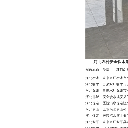
河北
农村安全饮水
省份
城市
类型
项目名
河北
衡水
自来水厂
衡水市
河北
衡水
自来水厂
衡水市
河北
深州
自来水厂
深州市
河北
邯郸
安全饮水
成安县
河北
保定
医院污水
保定恒
河北
唐山
工业污水
唐山挨
河北
保定
医院污水
河北省
河北
安平
自来水厂
安平县