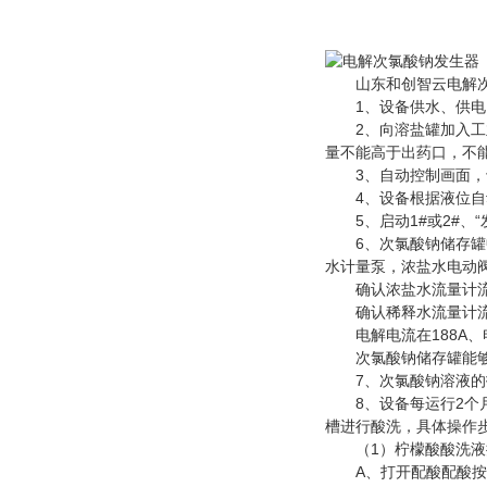
山东和创智云电解次
1、设备供水、供电
2、向溶盐罐加入工业精
量不能高于出药口，不能
3、自动控制画面，切换
4、设备根据液位自
5、启动1#或2#、“
6、次氯酸钠储存罐中
水计量泵，浓盐水电动
确认浓盐水流量计流量在
确认稀释水流量计流量在
电解电流在188A、电
次氯酸钠储存罐能够
7、次氯酸钠溶液的投
8、设备每运行2个月
槽进行酸洗，具体操作
（1）柠檬酸酸洗液
A、打开配酸配酸按钮