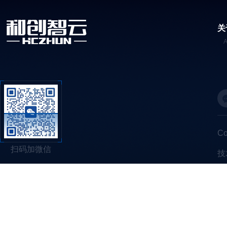
关
C
扫码加微信
技