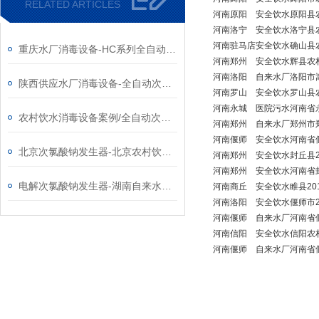
RELATED ARTICLES
河南
原阳
安全饮水
原阳县
河南
洛宁
安全饮水
洛宁县
河南
驻马店
安全饮水
确山县
重庆水厂消毒设备-HC系列全自动次氯酸钠发生器厂家
河南
郑州
安全饮水
辉县农
河南
洛阳
自来水厂
洛阳市
陕西供应水厂消毒设备-全自动次氯酸钠发生器厂家
河南
罗山
安全饮水
罗山县
河南
永城
医院污水
河南省
农村饮水消毒设备案例/全自动次氯酸钠发生器厂家
河南
郑州
自来水厂
郑州市
河南
偃师
安全饮水
河南省
北京次氯酸钠发生器-北京农村饮水消毒设备改造工程
河南
郑州
安全饮水
封丘县
河南
郑州
安全饮水
河南省
电解次氯酸钠发生器-湖南自来水厂用消毒设备
河南
商丘
安全饮水
睢县2
河南
洛阳
安全饮水
偃师市
河南
偃师
自来水厂
河南省
河南
信阳
安全饮水
信阳农
河南
偃师
自来水厂
河南省