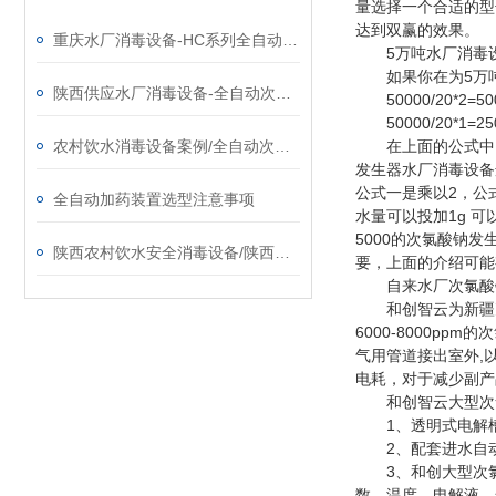
量选择一个合适的型
达到双赢的效果。
重庆水厂消毒设备-HC系列全自动次氯酸钠发生器厂家
5万吨水厂消毒设
如果你在为5万吨
陕西供应水厂消毒设备-全自动次氯酸钠发生器厂家
50000/20*2=5
50000/20*1=2
农村饮水消毒设备案例/全自动次氯酸钠发生器厂家
在上面的公式中，有
发生器水厂消毒设备
公式一是乘以2，公
全自动加药装置选型注意事项
水量可以投加1g 
5000的次氯酸钠发
陕西农村饮水安全消毒设备/陕西次氯酸钠发生器​厂家
要，上面的介绍可能
自来水厂次氯酸钠
和创智云为新疆克拉
6000-8000
气用管道接出室外,
电耗，对于减少副产
和创智云大型次氯
1、透明式电解槽
2、配套进水自动
3、和创大型次氯酸
数，温度、电解液、