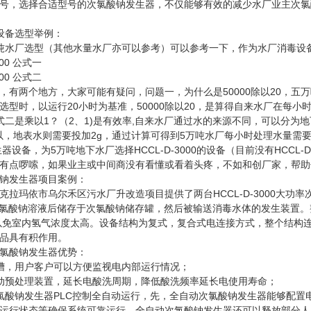
号，选择合适型号的次氯酸钠发生器，不仅能够有效的减少水厂业主次氯
备选型举例：
水厂选型（其他水量水厂亦可以参考）可以参考一下，作为水厂消毒设备
000 公式一
500 公式二
两个地方，大家可能有疑问，问题一，为什么是50000除以20，五万
选型时，以运行20小时为基准，50000除以20，是算得自来水厂在每
式二是乘以1？（2、1)是有效率,自来水厂通过水的来源不同，可以分
可以，地表水则需要投加2g，通过计算可得到5万吨水厂每小时处理水量需要
生器设备，为5万吨地下水厂选择HCCL-D-3000的设备（目前没有HCC
有点啰嗦，如果业主或中间商没有看懂或看着头疼，不如和创厂家，帮助
发生器项目案例：
玛依市乌尔禾区污水厂升改造项目提供了两台HCCL-D-3000大功
ppm的次氯酸钠溶液后储存于次氯酸钠储存罐，然后被输送消毒水体的发生装
以免室内氢气浓度太高。设备结构为复式，复合式电连接方式，整个结构
品具有积作用。
酸钠发生器优势：
，用户客户可以方便监视电内部运行情况；
预处理装置，延长电酸洗周期，降低酸洗频率延长电使用寿命；
钠发生器PLC控制全自动运行，先，全自动次氯酸钠发生器能够配置
运行状态等确保系统可靠运行，全自动次氯酸钠发生器还可以释放部分人