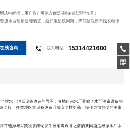
式电解槽，用户客户可以方便监视电内部运行情况；
进水自动预处理装置，延长电酸洗周期，降低酸洗频率延长电使用
大型次氯酸钠发生器PLC控制全自动运行，先，全自动次氯酸钠发
配置电解液，电解效率，其次，全自动次氯酸钠发生器能够持续监测工
15314421680
在线咨询
联系电话：
温度、电解液、运
安全饮水，消毒设备改造的号召，各地自来水厂开始了水厂消毒设备的
造阶段，多数地区将设备改造升成安全性更高，操作更加方便的消毒
商在选择与采购次氯酸钠发生器消毒设备之前的要问题是根据水厂水