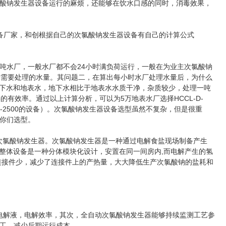
酸钠发生器设备运行的麻烦，还能够在饮水口感的同时，消毒效果，
厂家，和创根据自己的次氯酸钠发生器设备有自己的计算公式
吨水厂，一般水厂都不会24小时满负荷运行，一般在为业主次氯酸钠
小时需要处理的水量。其问题二，在算出每小时水厂处理水量后，为什么
为地下水和地表水，地下水相比于地表水水质干净，杂质较少，处理一吨
的有效率。通过以上计算分析，可以为5万地表水厂选择HCCL-D-
L-D-2500的设备）。次氯酸钠发生器设备选型虽然不复杂，但是很重
你们选型。
率次氯酸钠发生器。次氯酸钠发生器是一种通过电解食盐现场制备产生
置。整体设备是一种分体模块化设计，安置在同一间房内,而电解产生的氢
连接件少，减少了连接件上的产热量，大大降低生产次氯酸钠的盐耗和
电解液，电解效率，其次，全自动次氯酸钠发生器能够持续监测工艺参
工，减少后期运行成本。