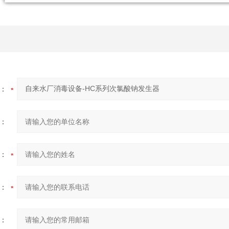
：
：
：
：
：