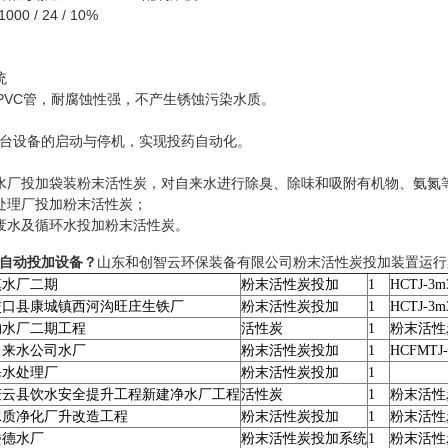
000 / 24 / 10%
统
VC管，耐腐蚀性强，不产生锈蚀污染水质。
设备的启动与停机，实现投药自动化。
厂投加袋装粉末活性炭，对自来水进行除臭、除味和吸附有机物、氨氮
理厂投加粉末活性炭；
水及循环水投加粉末活性炭。
自动投加设备
？
山东和创智云环保装备有限公司粉末活性炭投加装置运行
镇水厂二期
粉末活性炭投加
1
HCTJ-3m
交口县康城镇西河沟旺庄生铁厂
粉末活性炭投加
1
HCTJ-3m
沟水厂二期工程
活性炭
1
粉末活性
自来水公司水厂
粉末活性炭投加
1
HCFMTJ-
皋水处理厂
粉末活性炭投加
1
庆云县饮水安全提升工程新建净水厂工程
活性炭
1
粉末活性
水质净化厂升改造工程
粉末活性炭投加
1
粉末活性
楼德水厂
粉末活性炭投加系统
1
粉末活性炭