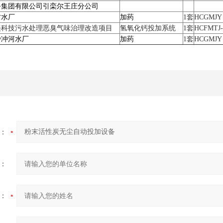
务集团有限公司引栾尔王庄分公司
才水厂
加药
1套
HCGMJY
美科技污水处理恶臭气味治理改造项目
氢氧化钙投加系统
1套
HCFMTJ-
沙冲河水厂
加药
1套
HCGMJY
：
：
：