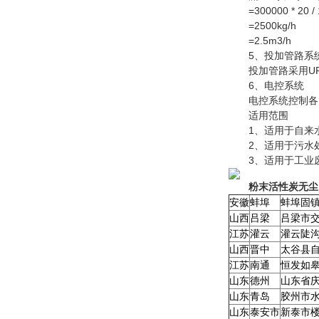
=300000 * 20 / 1
=2500kg/h
=2.5m3/h
5、投加管路系
投加管路采用UP
6、电控系统
电控系统控制各台
适用范围
1、适用于自来水
2、适用于污水处
3、适用于工业废
粉末活性炭无尘
安徽
蚌埠
蚌埠固
山西
吕梁
吕梁市
江苏
灌云
灌云陡
山西
晋中
太谷县
江苏
南通
恒发如
山东
德州
山东省
山东
青岛
胶州市
山东
泰安市
新泰市