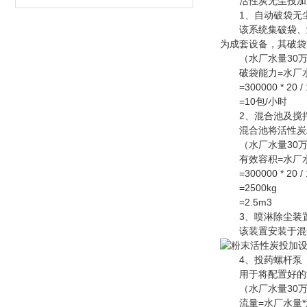
活性炭无尘投加系
1、自动破袋无尘
该系统集破袋、卸
为成套设备，其破袋
（水厂水量30万立方
破袋能力=水厂水量*
=300000 * 20 / 10
=10包/小时
2、混合池及搅
混合池将活性炭粉
（水厂水量30万立方
有效容积=水厂水量*
=300000 * 20 / 1
=2500kg
=2.5m3
3、喷淋除尘装
该装置安装于混合
4、投药螺杆泵
用于将配置好的活
（水厂水量30万立方
流量=水厂水量*活性