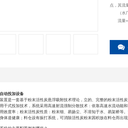
点，其流
（水厂水量
流量=水厂
=300000 
=2500k
=2.5m
自动投加设备
置是一套基于粉末活性炭悬浮吸附技术理论，立的、完整的粉末活性炭
用干式投加技术，系统采用高速射流强制分散技术：依靠高速水流动能和
用效度率；粉末活性炭性质：粉末细、易扬尘、不溶知于水、易架桥等。
身体道健康；料仓设有振打系统，可消除活性炭粉末因积放在料仓而出现