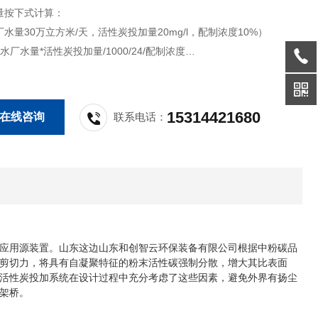
量按下式计算：
30万立方米/天，活性炭投加量20mg/l，配制浓度10%）
水量*活性炭投加量/1000/24/配制浓度
* 20 / 1000 / 24 / 10%
g/h
3/h
15314421680
在线咨询
联系电话：
应用源装置。山东这边山东和创智云环保装备有限公司根据中粉碳品
剪切力，将具有自凝聚特征的粉末活性碳强制分散，增大其比表面
活性炭投加系统在设计过程中充分考虑了这些因素，避免外界有扬尘
架桥。