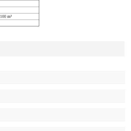
100
m³