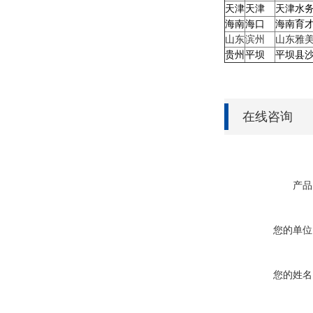
天津
天津
天津水
海南
海口
海南育
山东
滨州
山东雅
贵州
平坝
平坝县
在线咨询
产品
您的单位
您的姓名