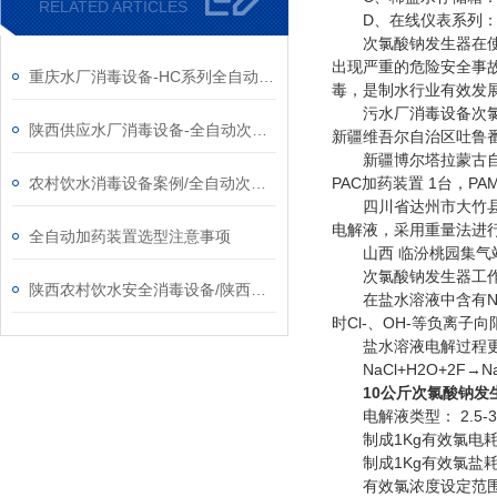
RELATED ARTICLES
D、在线仪表系列：电
次氯酸钠发生器在使用
出现严重的危险安全事
重庆水厂消毒设备-HC系列全自动次氯酸钠发生器厂家
毒，是制水行业有效发
污水厂消毒设备次氯
陕西供应水厂消毒设备-全自动次氯酸钠发生器厂家
新疆维吾尔自治区吐鲁
新疆博尔塔拉蒙古自治州
农村饮水消毒设备案例/全自动次氯酸钠发生器厂家
PAC加药装置 1台，PA
四川省达州市大竹县城市
电解液，采用重量法进
全自动加药装置选型注意事项
山西 临汾桃园集气站污
次氯酸钠发生器工作
陕西农村饮水安全消毒设备/陕西次氯酸钠发生器​厂家
在盐水溶液中含有Na+
时Cl-、OH-等负离
盐水溶液电解过程更
NaCl+H2O+2F→NaC
10公斤次氯酸钠发
电解液类型： 2.5-3
制成1Kg有效氯电耗： 
制成1Kg有效氯盐耗： 
有效氯浓度设定范围： 6