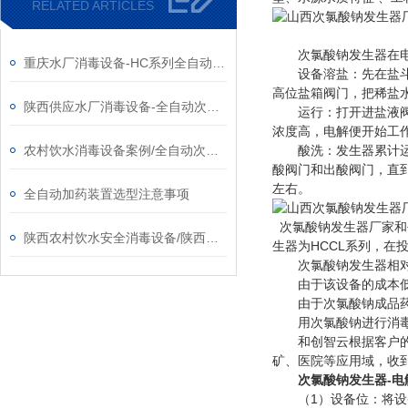
RELATED ARTICLES
次氯酸钠发生器在电解
重庆水厂消毒设备-HC系列全自动次氯酸钠发生器厂家
设备溶盐：先在盐斗中
高位盐箱阀门，把稀盐
陕西供应水厂消毒设备-全自动次氯酸钠发生器厂家
运行：打开进盐液阀，
浓度高，电解便开始工
农村饮水消毒设备案例/全自动次氯酸钠发生器厂家
酸洗：发生器累计运行
酸阀门和出酸阀门，直
左右。
全自动加药装置选型注意事项
次氯酸钠发生器厂家和
陕西农村饮水安全消毒设备/陕西次氯酸钠发生器​厂家
生器为HCCL系列，
次氯酸钠发生器相对于
由于该设备的成本低，
由于次氯酸钠成品药剂
用次氯酸钠进行消毒，
和创智云根据客户的需
矿、医院等应用域，收
次氯酸钠发生器-电
（1）设备位：将设备