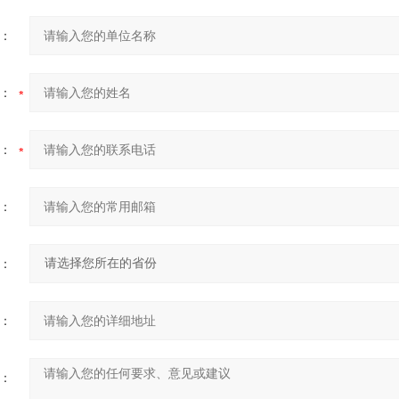
：
：
：
：
：
：
：