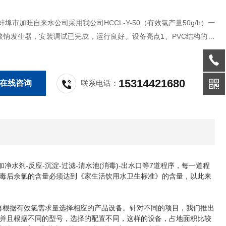
市加旺自来水公司采用我公司HCCL-Y-50（有效氯产量50g/h）一
酸钠发生器，安装调试已完成，运行良好。设备亮点1、PVC结构的主
手动方式的酸洗+自动反冲洗功能，使设备造价更低，手动酸洗只需要
拆解浸泡于酸液中清洁电;2、立式同心管结构电结构下沉，配套自动反
酸洗周期
15314421680
在线咨询
联系电话：
加净水剂-反应-沉淀-过滤-清水池(消毒)-出水口等7道程序，每一道程
毒后余氯的含量必须达到《家生活饮用水卫生标准》的含量，以此来
后再根据有效氯需求量选择相应的产品设备。针对不同的项目，我们推出
并且根据不同的型号，选择的配置不同，这样的设备，占地面积比较