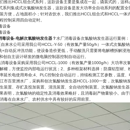
们推出HCCL组合式系列，这款设备主要是集成在一起，撬装式的，这样
成式系列集成式次氯酸钠发生器，这款设备是发大功率全自动系列的配置
装方便，占地面积小；针对农饮水，我们推出HCCL组合式和HCCL一
程控制采用四自动定时。
消毒设备-电解次氯酸钠发生器
？
水厂消毒设备次氯酸钠发生器运行案例：
来水公司采用我公司HCCL-Y-50（有效氯产量50g/h）一体式次氯
洗+自动反冲洗功能，使设备造价更低，手动酸洗只需要将电解槽拆解浸泡
、和创自主设计研发的微电脑控制器控制自动运行。
毒设备采购采用我公司HCCL-1000（有效氯产量1000g/h）大功
解權，方便监控内部电运行状况；2、多种框架材料选择：防腐铝型材、粉末喷
率延长电使用寿命;4、PLC控制全自动运行，持续检测工艺参数，温度
百里洲水厂，采购和创次氯酸钠发生器HCCL-1000一套，次氯酸钠
生装置、存贮及投加装置、清洗装置、全自动控制装置。次氯酸钠发生器
结果表明，次氯酸钠的稳定性及消毒效果略好，且消毒副产物量较小。由于
消毒在自来水厂、农村供水中具有较好的应用前景。