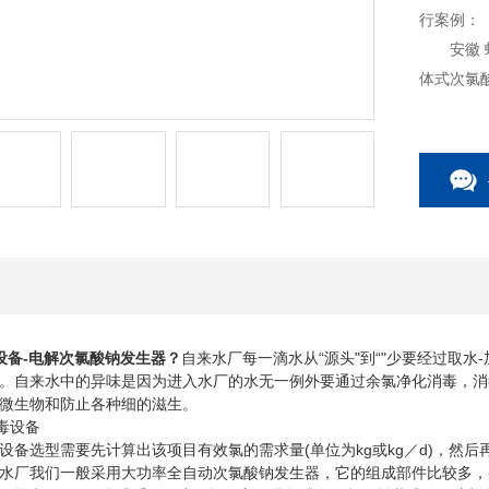
行案例：
安徽 蚌埠
体式次氯
机外壳+
将电解槽
冲洗功能
设备-电解次氯酸钠发生器
？
自来水厂每一滴水从“源头"到“"少要经过取水-
。自来水中的异味是因为进入水厂的水无一例外要通过余氯净化消毒，消
微生物和防止各种细的滋生。
选型需要先计算出该项目有效氯的需求量(单位为kg或kg／d)，然
水厂我们一般采用大功率全自动次氯酸钠发生器，它的组成部件比较多，