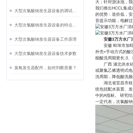
大；针对游泳池，我
我们推出HCCL集
大型次氯酸钠发生器设备的调试步骤及注意事项
的优势：造价低，安
音提示功能，电解过
大型次氯酸钠发生器设备的特点有哪些
大型次氯酸钠发生器设备工作原理
安徽
3万方水厂
安徽 蚌埠市加旺自
外壳+手动方式的酸
大型次氯酸钠发生器设备技术参数
能酸洗周期更长;3
广西 浦北供水站消
臭氧发生器配件，如何判断质量？
或聚氯乙烯透明式电
洗周期，降低酸洗频
湖北省宜昌市枝江市
统包括配水装置、发
中的A指标。 研究
一定代表，次氯酸钠