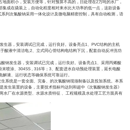
占地面积小，安装方便等，针对预算不高的，日处理在2万吨的水厂，
全部集成在撬装上，自动化程度相对来水比大功率的低一点，这款设备
体式系列次氯酸钠采用一体化设计及微电脑精密控制，具有自动检测，语
酸钠发生器，安装调试已完成，运行良好。设备亮点1、PVC结构的主机
于酸液中清洁电;2、立式同心管结构电结构下沉，配套自动反冲洗功
率次氯酸钠发生器，安装调试已完成，运行良好。设备亮点1、采用丙烯酸
涂、304SS , 316等；3、配套进水自动预处理装置，延长电酸
、电解液、运行状态等确保系统可靠运行。
发生系统是一套全面、完备、的次氯酸钠现场制备以及投加系统。本系
是发生装置的设备，主要技术指标均达到和超中《次氯酸钠发生器》
两水厂在水源类型、水源水质特征 、工程规模及水处理工艺方面具有