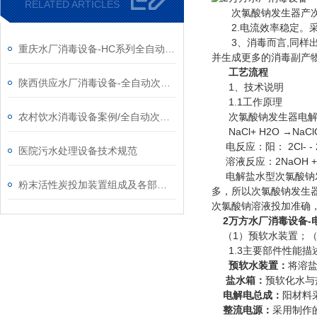
RELATED ARTICLES
次氯酸钠发生器产次氯
2.电流效率稳定。采用3
3、消毒而言,同样出
重庆水厂消毒设备-HC系列全自动次氯酸钠发生器厂家
并生成更多的消毒副产
工艺流程
陕西供应水厂消毒设备-全自动次氯酸钠发生器厂家
1、技术说明
1.1工作原理
农村饮水消毒设备案例/全自动次氯酸钠发生器厂家
次氯酸钠发生器电解
NaCl+ H2O →NaClO
电反应：阳： 2Cl- - 2e 
医院污水处理设备技术规范
溶液反应：2NaOH + Cl2
电解盐水型次氯酸钠发
粉末活性炭投加装置组成及各部分系统功能
多，所以次氯酸钠发生
次氯酸钠溶液投加准确
2万方水厂消毒设备-
（1）预软水装置；（
1.3主要部件性能描
预软水装置：
将溶
盐水箱：
预软化水与
电解电总成：
阳材料
整流电源：
采用制作