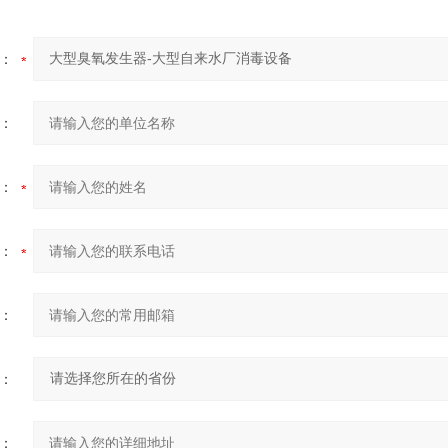
：
：
：
：
：
：
：