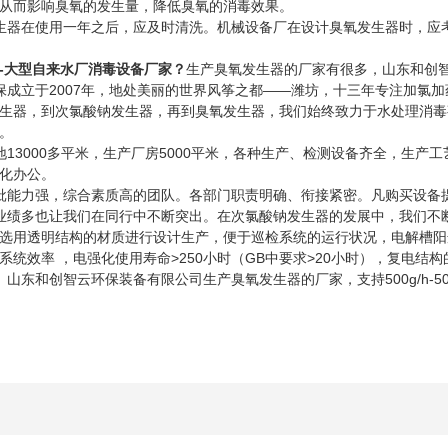
从而影响臭氧的发生量，降低臭氧的消毒效果。
器在使用一年之后，应及时清洗。机械设备厂在设计臭氧发生器时，应考
-大型自来水厂消毒设备
厂家
？
生产臭氧发生器的厂家有很多，山东和创
立于2007年，地处美丽的世界风筝之都——潍坊，十三年专注加氯加
生器，到次氯酸钠发生器，再到臭氧发生器，我们始终致力于水处理消毒
。
3000多平米，生产厂房5000平米，各种生产、检测设备齐全，生产工
化办公。
能力强，综合素质高的团队。各部门职责明确、衔接紧密。凡购买设备
绩多也让我们在同行中不断突出。在次氯酸钠发生器的发展中，我们不断
选用透明结构的材质进行设计生产，便于巡检系统的运行状况，电解槽阳选
系统效率 ，电强化使用寿命>250小时（GB中要求>20小时），复电
东和创智云环保装备有限公司生产臭氧发生器的厂家，支持500g/h-5