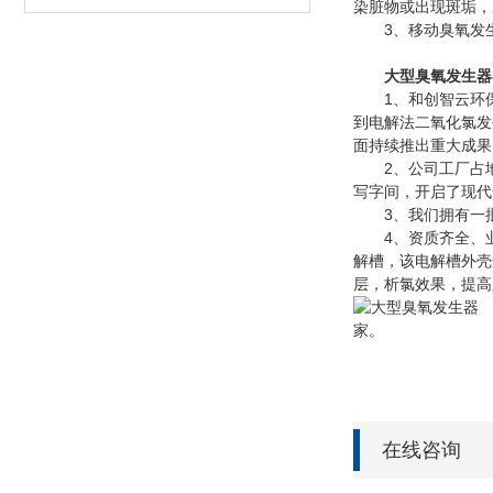
染脏物或出现斑垢，
3、移动臭氧发生
大型臭氧发生器
1、和创智云环保成
到电解法二氧化氯发
面持续推出重大成果
2、公司工厂占地1
写字间，开启了现代
3、我们拥有一批
4、资质齐全、业
解槽，该电解槽外壳
层，析氯效果，提高
山
家。
在线咨询