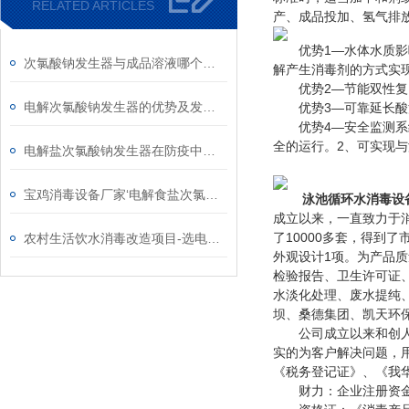
RELATED ARTICLES
产、成品投加、氢气排
优势1—水体水质影响
次氯酸钠发生器与成品溶液哪个成本高
解产生消毒剂的方式实
优势2—节能双性复电
电解次氯酸钠发生器的优势及发展需求
优势3—可靠延长酸洗
优势4—安全监测系统
全的运行。2、可实现
电解盐次氯酸钠发生器在防疫中的作用
宝鸡消毒设备厂家‘电解食盐次氯酸钠发生器’
泳池循环水消毒设
成立以来，一直致力于
了10000多套，得到
农村生活饮水消毒改造项目-选电解盐次氯酸钠发生器原因
外观设计1项。为产品质
检验报告、卫生许可证
水淡化处理、废水提纯
坝、桑德集团、凯天环
公司成立以来和创人本
实的为客户解决问题，
《税务登记证》、《我
财力：企业注册资金1