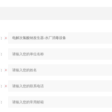
：
：
：
：
：