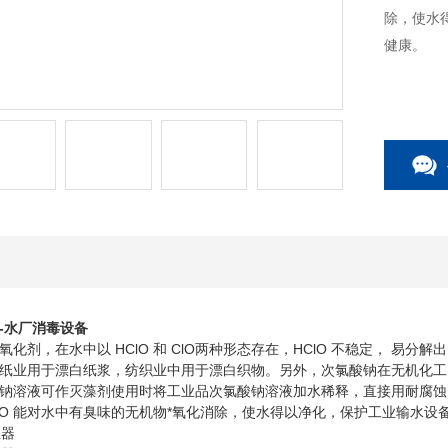
除，使水
健康。
-水厂消毒设备
，在水中以 HClO 和 ClO两种形态存在，HClO 不稳定， 易分
纸业用于漂白纸浆，纺织业中用于漂白织物。另外，次氯酸钠在无机化工
钠溶液可作灭藻剂使用时将工业品次氯酸钠溶液加水稀释，直接用耐腐蚀的泵
ClO 能对水中有臭味的无机物*氧化消除，使水得以净化，保护工业输水