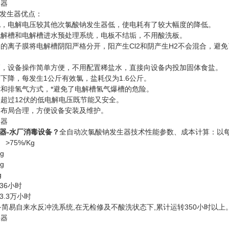
发生器优点：
，电解电压较其他次氯酸钠发生器低，使电耗有了较大幅度的降低。
解槽和电解槽进水预处理系统，电板不结垢，不用酸洗板。
的离子膜将电解槽阴阳严格分开，阳产生Cl2和阴产生H2不会混合，避免
，设备操作简单方便，不用配置稀盐水，直接向设备内投加固体食盐。
下降，每发生1公斤有效氯，盐耗仅为1.6公斤。
和排氢气方式，*避免了电解槽氢气爆槽的危险。
超过12伏的低电解电压既节能又安全。
布局合理，方便设备安装及维护。
器-水厂消毒设备
？
全自动次氯酸钠发生器技术性能参数、成本计算：以每
75%/Kg
g
g
g
6小时
.3万小时
易自来水反冲洗系统,在无检修及不酸洗状态下,累计运转350小时以上