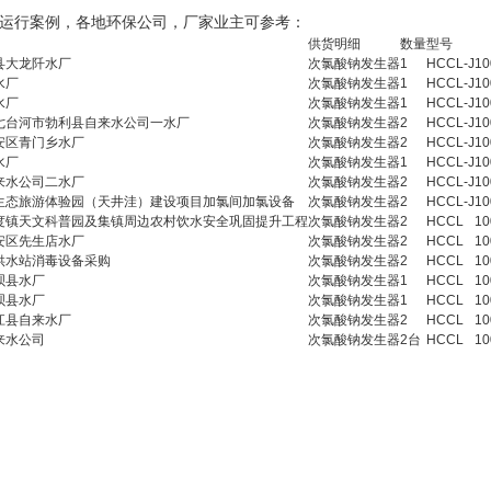
行案例，各地环保公司，厂家业主可参考：
供货明细
数量
型号
县大龙阡水厂
次氯酸钠发生器
1
HCCL-J
10
水厂
次氯酸钠发生器
1
HCCL-J
10
水厂
次氯酸钠发生器
1
HCCL-J
10
七台河市勃利县自来水公司一水厂
次氯酸钠发生器
2
HCCL-J
10
安区青门乡水厂
次氯酸钠发生器
2
HCCL-J
10
水厂
次氯酸钠发生器
1
HCCL-J
10
来水公司二水厂
次氯酸钠发生器
2
HCCL-J
10
生态旅游体验园（天井洼）建设项目加氯间加氯设备
次氯酸钠发生器
2
HCCL-J
10
度镇天文科普园及集镇周边农村饮水安全巩固提升工程
次氯酸钠发生器
2
HCCL
10
安区先生店水厂
次氯酸钠发生器
2
HCCL
10
供水站消毒设备采购
次氯酸钠发生器
2
HCCL
10
呗县水厂
次氯酸钠发生器
1
HCCL
10
呗县水厂
次氯酸钠发生器
1
HCCL
10
江县自来水厂
次氯酸钠发生器
2
HCCL
10
来水公司
次氯酸钠发生器
2台
HCCL
10