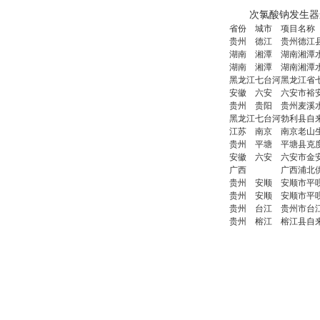
次氯酸钠发生器运
省份
城市
项目名称
贵州
德江
贵州德江
湖南
湘潭
湖南湘潭
湖南
湘潭
湖南湘潭
黑龙江
七台河
黑龙江省
安徽
六安
六安市裕
贵州
贵阳
贵州麦溪
黑龙江
七台河
勃利县自
江苏
南京
南京老山
贵州
平塘
平塘县克
安徽
六安
六安市金
广西
广西浦北
贵州
安顺
安顺市平
贵州
安顺
安顺市平
贵州
台江
贵州市台
贵州
榕江
榕江县自