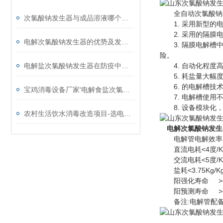
全自动次氯酸钠
次氯酸钠发生器与成品溶液哪个成本高
1. 采用新型的电
2. 采用的隔膜电
电解次氯酸钠发生器的优势及发展需求
3. 隔膜电解槽中
险。
电解盐次氯酸钠发生器在防疫中的作用
4. 自动化程度高
5. 耗盐量大幅度
6. 的电解槽技术
宝鸡消毒设备厂家‘电解食盐次氯酸钠发生器’
7. 电解槽使用不
8. 设备模块化，
农村生活饮水消毒改造项目-选电解盐次氯酸钠发生器原因
电解次氯酸钠发生
电解管电解效率 >
直流电耗<4度/K
交流电耗<5度/K
盐耗<3.75Kg/K
阳强化寿命 >3
阳预测寿命 >3
备注:电解管配备简