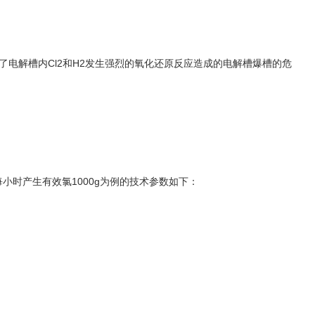
了电解槽内Cl2和H2发生强烈的氧化还原反应造成的电解槽爆槽的危
小时产生有效氯1000g为例的技术参数如下：
。