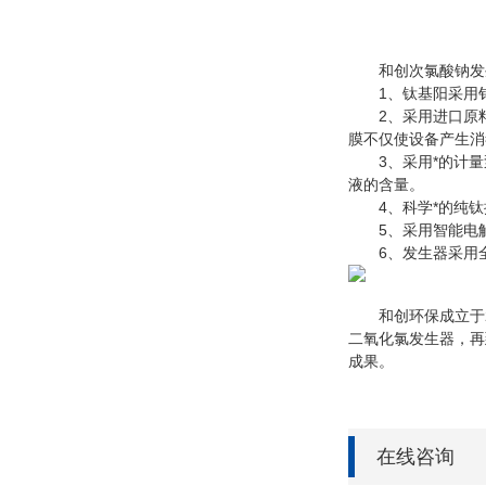
和创次氯酸钠发
1、钛基阳采用钌
2、采用进口原料
膜不仅使设备产生消
3、采用*的计量
液的含量。
4、科学*的纯钛
5、采用智能电解
6、发生器采用全密
和创环保成立于20
二氧化氯发生器，再
成果。
在线咨询