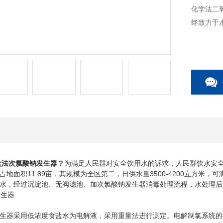
化学法二
终致力于
盐法次氯酸钠发生器
？
为满足人民群对安全饮用水的诉求，人民群饮水安
地面积11.89亩，其规模为全区第二，日供水量3500-4200立方米
水，经过沉淀池、无阀滤池、加次氯酸钠发生器消毒处理流程，水处理后
器采用低浓度食盐水为电解液，采用重量法进行测定。电解制氯系统的