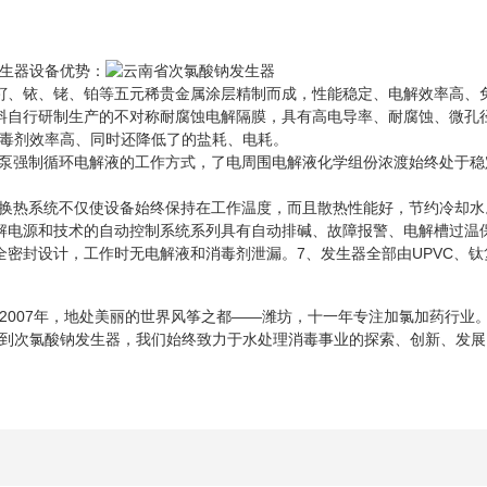
生器设备优势：
、铱、铑、铂等五元稀贵金属涂层精制而成，性能稳定、电解效率高、
自行研制生产的不对称耐腐蚀电解隔膜，具有高电导率、耐腐蚀、微孔径
毒剂效率高、同时还降低了的盐耗、电耗。
泵强制循环电解液的工作方式，了电周围电解液化学组份浓渡始终处于稳
换热系统不仅使设备始终保持在工作温度，而且散热性能好，节约冷却水
电源和技术的自动控制系统系列具有自动排碱、故障报警、电解槽过温
封设计，工作时无电解液和消毒剂泄漏。7、发生器全部由UPVC、钛
07年，地处美丽的世界风筝之都——潍坊，十一年专注加氯加药行业
到次氯酸钠发生器，我们始终致力于水处理消毒事业的探索、创新、发展