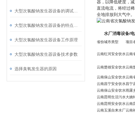
器，以降低硬度，减
直流电流，将经过稀
大型次氯酸钠发生器设备的调试步骤及注意事项
全地排放到大气中。
大型次氯酸钠发生器设备的特点有哪些
水厂消毒设备/
大型次氯酸钠发生器设备工作原理
省份
城市
类型
项目
大型次氯酸钠发生器设备技术参数
云南
红河
安全饮水
云南
云南
楚雄
安全饮水
云南
选择臭氧发生器的原因
云南
保山
安全饮水
云南
云南
昌宁
安全饮水
昌宁
云南
保山
安全饮水
雨露
云南
昆明
生活污水
大姚
云南
昆明
安全饮水
云南
云南
玉溪
自来水厂
云南