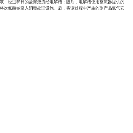
液；经过稀释的盐溶液流经电解槽；随后，电解槽使用整流器提供的
将次氯酸钠泵入消毒处理设施。后，将该过程中产生的副产品氢气安