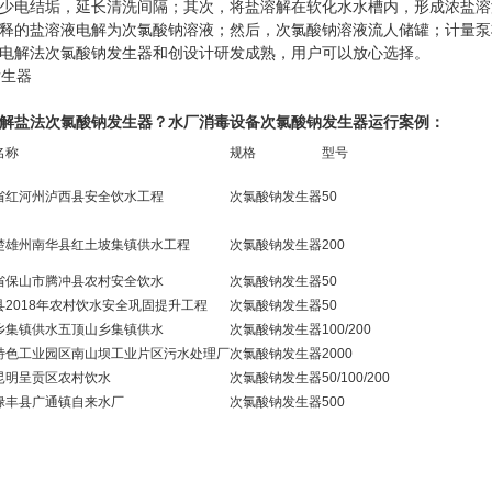
少电结垢，延长清洗间隔；其次，将盐溶解在软化水水槽内，形成浓盐溶
释的盐溶液电解为次氯酸钠溶液；然后，次氯酸钠溶液流人储罐；计量泵
电解法次氯酸钠发生器和创设计研发成熟，用户可以放心选择。
电解盐法次氯酸钠发生器
？水厂消毒设备次氯酸钠发生器运行案例：
名称
规格
型号
省红河州泸西县安全饮水工程
次氯酸钠发生器
50
楚雄州南华县红土坡集镇供水工程
次氯酸钠发生器
200
省保山市腾冲县农村安全饮水
次氯酸钠发生器
50
县2018年农村饮水安全巩固提升工程
次氯酸钠发生器
50
乡集镇供水五顶山乡集镇供水
次氯酸钠发生器
100/200
特色工业园区南山坝工业片区污水处理厂
次氯酸钠发生器
2000
昆明呈贡区农村饮水
次氯酸钠发生器
50/100/200
禄丰县广通镇自来水厂
次氯酸钠发生器
500