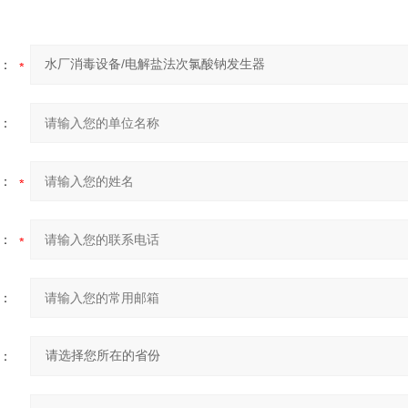
：
：
：
：
：
：