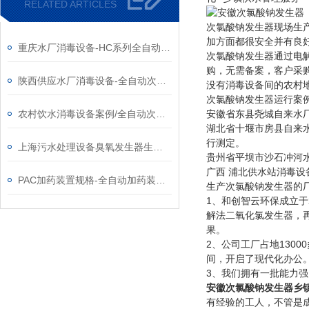
RELATED ARTICLES
次氯酸钠发生器现场生
加方面都很安全并有良
重庆水厂消毒设备-HC系列全自动次氯酸钠发生器厂家
次氯酸钠发生器通过电
购，无需备案，客户采
陕西供应水厂消毒设备-全自动次氯酸钠发生器厂家
没有消毒设备间的农村
次氯酸钠发生器运行案
农村饮水消毒设备案例/全自动次氯酸钠发生器厂家
安徽省东县尧城自来水厂
湖北省十堰市房县自来水公
行测定。
上海污水处理设备臭氧发生器生产厂家
贵州省平坝市沙石冲河水厂
广西 浦北供水站消毒设备
PAC加药装置规格-全自动加药装置供应厂家
生产次氯酸钠发生器的
1、和创智云环保成立
解法二氧化氯发生器，
果。
2、公司工厂占地130
间，开启了现代化办公
3、我们拥有一批能力
安徽
次氯酸钠发生器乡
有经验的工人，不管是