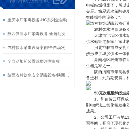
RELATED ARTICLES
电板结垢报废了，所以
参展。简易式次氯酸钠
智能操控的设备，*。
重庆水厂消毒设备-HC系列全自动次氯酸钠发生器厂家
农村饮水消毒设备次
陕西供应水厂消毒设备-全自动次氯酸钠发生器厂家
天津市宝坻区供水站位
供水站经过多家厂家比较
农村饮水消毒设备案例/全自动次氯酸钠发生器厂家
河北邯郸市成安县201
步形成了城乡供水一体
湖南地区郴州市临武县
全自动加药装置选型注意事项
生器是家之一。
陕西渭南市华阴县安全饮
陕西农村饮水安全消毒设备/陕西次氯酸钠发生器​厂家
备进村，到后期安装，
50克次氯酸钠发生
1、和创智云环保成立
到电解法二氧化氯发生
成果。
2、公司工厂占地130
写字间，开启了现代化