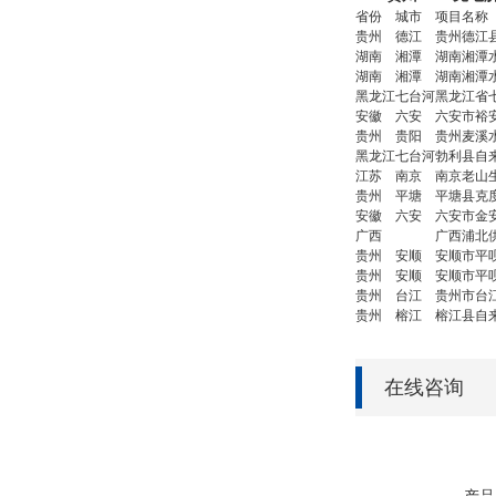
省份
城市
项目名称
贵州
德江
贵州德江
湖南
湘潭
湖南湘潭
湖南
湘潭
湖南湘潭
黑龙江
七台河
黑龙江省
安徽
六安
六安市裕
贵州
贵阳
贵州麦溪
黑龙江
七台河
勃利县自
江苏
南京
南京老山
贵州
平塘
平塘县克
安徽
六安
六安市金
广西
广西浦北
贵州
安顺
安顺市平
贵州
安顺
安顺市平
贵州
台江
贵州市台
贵州
榕江
榕江县自
在线咨询