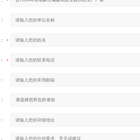
：
：
：
：
：
：
：