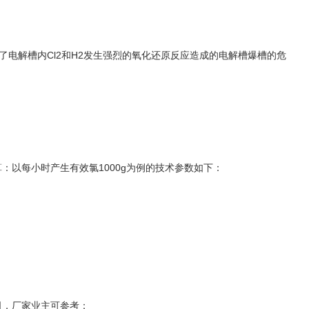
了电解槽内Cl2和H2发生强烈的氧化还原反应造成的电解槽爆槽的危
：以每小时产生有效氯1000g为例的技术参数如下：
。
司，厂家业主可参考：