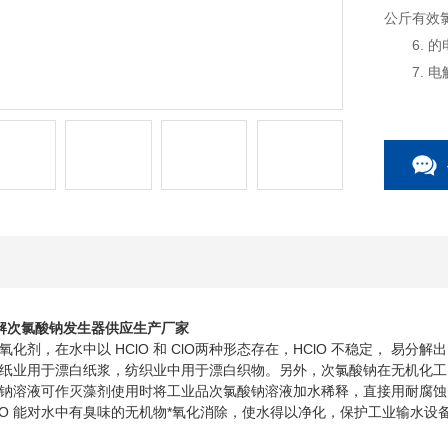
公斤有效氯
6. 的
7. 电
8. 设
电解次氯酸钠发生器供应生产厂家
，在水中以 HClO 和 ClO两种形态存在，HClO 不稳定， 易分
纸业用于漂白纸浆，纺织业中用于漂白织物。另外，次氯酸钠在无机化工
钠溶液可作灭藻剂使用时将工业品次氯酸钠溶液加水稀释，直接用耐腐蚀的泵
ClO 能对水中有臭味的无机物*氧化消除，使水得以净化，保护工业输水