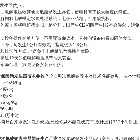
发生器优点：
，电解电压较其他次氯酸钠发生器低，使电耗有了较大幅度的降低。
解槽和电解槽进水预处理系统，电板不结垢，不用酸洗板。
的离子膜将电解槽阴阳严格分开，阳产生Cl2和阴产生H2不会混合，避免
，设备操作简单方便，不用配置稀盐水，直接向设备内投加固体食盐。
下降，每发生1公斤有效氯，盐耗仅为1.6公斤。
和排氢气方式，*避免了电解槽氢气爆槽的危险。
超过12伏的低电解电压既节能又安全。
布局合理，方便设备安装及维护。
次氯酸钠发生器技术参数​
？
全自动次氯酸钠发生器技术性能参数、成本计算
75%/Kg
/Kg
/Kg
g/Kg
6小时
.3万小时
易自来水反冲洗系统,在无检修及不酸洗状态下,累计运转350小时以上
电解次氯酸钠发生器供应生产厂家
？
次氯酸钠发生器运行案例，各地环保公