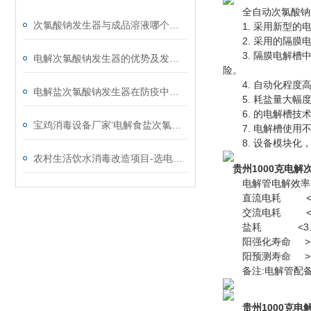
全自动次氯酸钠
次氯酸钠发生器与成品溶液哪个成本高
1. 采用新型的电
2. 采用的隔膜电
3. 隔膜电解槽中
电解次氯酸钠发生器的优势及发展需求
险。
4. 自动化程度高
电解盐次氯酸钠发生器在防疫中的作用
5. 耗盐量大幅度
6. 的电解槽技术
宝鸡消毒设备厂家‘电解食盐次氯酸钠发生器’
7. 电解槽使用不
8. 设备模块化，
农村生活饮水消毒改造项目-选电解盐次氯酸钠发生器原因
贵州1000克电解
电解管电解效率 >
直流电耗 <4度
交流电耗 <5度
盐耗 <3.75K
阳强化寿命 >3
阳预测寿命 >3
备注:电解管配备简
贵州1000克