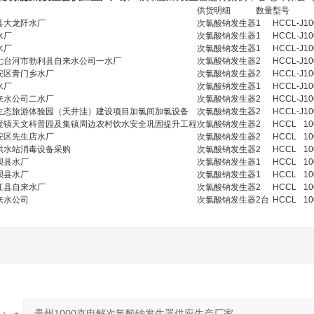
供货明细
数量
型号
县大龙阡水厂
次氯酸钠发生器
1
HCCL-J
10
水厂
次氯酸钠发生器
1
HCCL-J
10
水厂
次氯酸钠发生器
1
HCCL-J
10
七台河市勃利县自来水公司一水厂
次氯酸钠发生器
2
HCCL-J
10
安区青门乡水厂
次氯酸钠发生器
2
HCCL-J
10
水厂
次氯酸钠发生器
1
HCCL-J
10
来水公司二水厂
次氯酸钠发生器
2
HCCL-J
10
生态旅游体验园（天井洼）建设项目加氯间加氯设备
次氯酸钠发生器
2
HCCL-J
10
度镇天文科普园及集镇周边农村饮水安全巩固提升工程
次氯酸钠发生器
2
HCCL
10
安区先生店水厂
次氯酸钠发生器
2
HCCL
10
供水站消毒设备采购
次氯酸钠发生器
2
HCCL
10
呗县水厂
次氯酸钠发生器
1
HCCL
10
呗县水厂
次氯酸钠发生器
1
HCCL
10
江县自来水厂
次氯酸钠发生器
2
HCCL
10
来水公司
次氯酸钠发生器
2台
HCCL
10