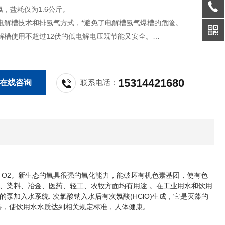
，盐耗仅为1.6公斤。
电解槽技术和排氢气方式，*避免了电解槽氢气爆槽的危险。
解槽使用不超过12伏的低电解电压既节能又安全。
备模块化，布局合理，方便设备安装及维护。
15314421680
在线咨询
联系电话：
解出 O2。新生态的氧具很强的氧化能力，能破坏有机色素基团，使有色
、染料、冶金、医药、轻工、农牧方面均有用途.。在工业用水和饮用
加入水系统. 次氯酸钠入水后有次氯酸(HClO)生成，它是灭藻的
设备，使饮用水水质达到相关规定标准，人体健康。