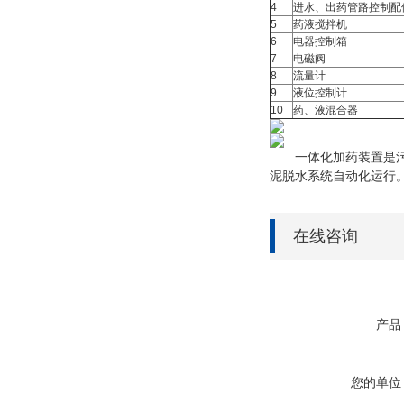
4
进水、出药管路控制配
5
药液搅拌机
6
电器控制箱
7
电磁阀
8
流量计
9
液位控制计
10
药、液混合器
一体化加药装置是污泥
泥脱水系统自动化运行
在线咨询
产品
您的单位