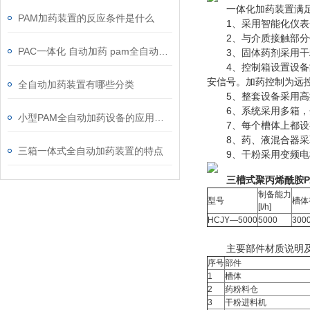
一体化加药装置满足
PAM加药装置的反应条件是什么
1、采用智能化仪表
2、与介质接触部分
PAC一体化 自动加药 pam全自动加药装置
3、固体药剂采用干粉
4、控制箱设置设备故
安信号。加药控制为远控
全自动加药装置有哪些分类
5、整套设备采用高
6、系统采用多箱，分
小型PAM全自动加药设备的应用规范
7、每个槽体上都设有
8、药、液混合器采取
三箱一体式全自动加药装置的特点
9、干粉采用变频电机
三槽式聚丙烯酰胺P
制备能力
型号
槽体
[l/h]
HCJY—5000
5000
300
主要部件材质说明及
序号
部件
1
槽体
2
药粉料仓
3
干粉进料机