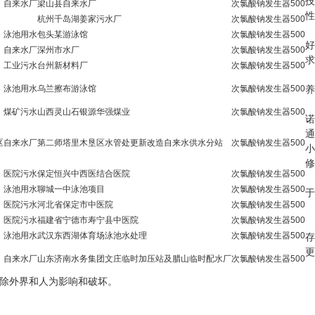
技
自来水厂
梁山县自来水厂
次氯酸钠发生器
500
性
杭州千岛湖姜家污水厂
次氯酸钠发生器
500
泳池用水
包头某游泳馆
次氯酸钠发生器
500
好
自来水厂
深州市水厂
次氯酸钠发生器
500
求
工业污水
台州新材料厂
次氯酸钠发生器
500
泳池用水
乌兰擦布游泳馆
次氯酸钠发生器
500
养
煤矿污水
山西灵山石银源华强煤业
次氯酸钠发生器
500
诺
通
区
自来水厂
第二师塔里木垦区水管处更新改造自来水供水分站
次氯酸钠发生器
500
小
修
医院污水
保定恒兴中西医结合医院
次氯酸钠发生器
500
泳池用水
聊城一中泳池项目
次氯酸钠发生器
500
于
医院污水
河北省保定市中医院
次氯酸钠发生器
500
医院污水
福建省宁德市寿宁县中医院
次氯酸钠发生器
500
泳池用水
武汉东西湖体育场泳池水处理
次氯酸钠发生器
500
存
更
自来水厂
山东济南水务集团文庄临时加压站及腊山临时配水厂
次氯酸钠发生器
500
除外界和人为影响和破坏。