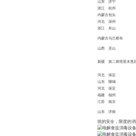
山东
济宁
浙江
杭州
内蒙古
包头
河北
深州
浙江
舟山
内蒙古
乌兰察布
山西
灵山
新疆
第二师塔里木垦
河北
保定
山东
聊城
河北
保定
福建
福州
江苏
南京
山东
济南
统的安全，限度的消