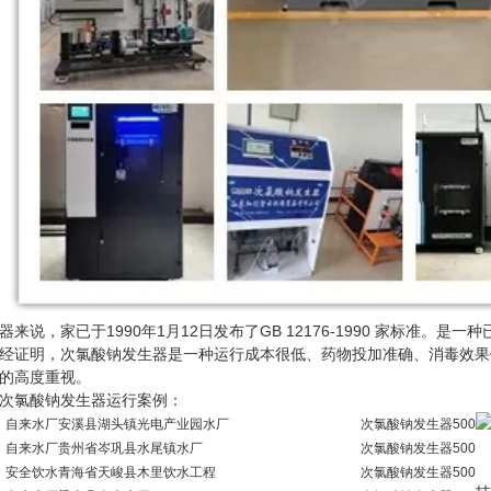
，家已于1990年1月12日发布了GB 12176-1990 家标准。是
经证明，次氯酸钠发生器是一种运行成本很低、药物投加准确、消毒效果
的高度重视。
次氯酸钠发生器运行案例：
自来水厂
安溪县湖头镇光电产业园水厂
次氯酸钠发生器
500
自来水厂
贵州省岑巩县水尾镇水厂
次氯酸钠发生器
500
安全饮水
青海省天峻县木里饮水工程
次氯酸钠发生器
500