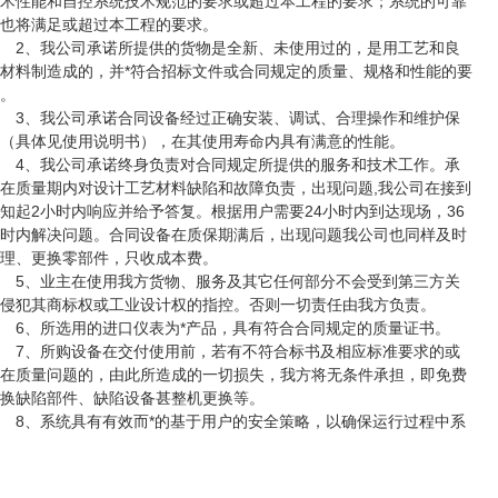
术性能和自控系统技术规范的要求或超过本工程的要求；系统的可靠
也将满足或超过本工程的要求。
2、我公司承诺所提供的货物是全新、未使用过的，是用工艺和良
材料制造成的，并*符合招标文件或合同规定的质量、规格和性能的要
。
3、我公司承诺合同设备经过正确安装、调试、合理操作和维护保
（具体见使用说明书），在其使用寿命内具有满意的性能。
4、我公司承诺终身负责对合同规定所提供的服务和技术工作。承
在质量期内对设计工艺材料缺陷和故障负责，出现问题,我公司在接到
知起2小时内响应并给予答复。根据用户需要24小时内到达现场，36
时内解决问题。合同设备在质保期满后，出现问题我公司也同样及时
理、更换零部件，只收成本费。
5、业主在使用我方货物、服务及其它任何部分不会受到第三方关
侵犯其商标权或工业设计权的指控。否则一切责任由我方负责。
6、所选用的进口仪表为*产品，具有符合合同规定的质量证书。
7、所购设备在交付使用前，若有不符合标书及相应标准要求的或
在质量问题的，由此所造成的一切损失，我方将无条件承担，即免费
换缺陷部件、缺陷设备甚整机更换等。
8、系统具有有效而*的基于用户的安全策略，以确保运行过程中系