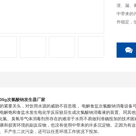
泄、漏、
中带来的
作稳定，
工作状况
00g次氯酸钠发生器厂家
紧要关头，对饮用水源的威胁不容忽视， 电解食盐次氯酸钠消毒设备可
电解饱和食盐水发生电化学反应较后生成次氯酸钠消毒液的装置。同其他
氧化氯、臭氧等气体消毒剂所存在的难溶于水而不易做到准确投加的技术困
康和损害环境的副反应物，也没有使用中带来的许多沉淀物。正因为有这
、不产生二次污染，还可以任意环境工作状况下投加。