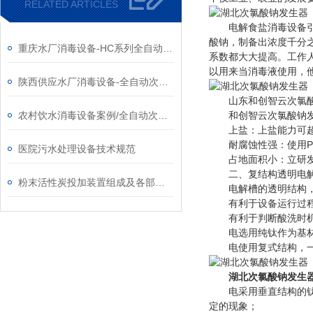
RELATED ARTICLES
电解食盐消毒设备引进
酸钠，制备出浓度千分
重庆水厂消毒设备-HC系列全自动次氯酸钠发生器厂家
系数都大大提高。工作人
以用来当消毒液使用，
陕西供应水厂消毒设备-全自动次氯酸钠发生器厂家
山东和创智云次氯酸
农村饮水消毒设备案例/全自动次氯酸钠发生器厂家
和创智云次氯酸钠发
上盐：上盐能力可超过6
耐腐蚀性强：使用PV
医院污水处理设备技术规范
占地面积小：立研发设
二、复结构透明电解
粉末活性炭投加装置组成及各部分系统功能
电解槽的透明结构，应用
有利于设备运行过程
有利于判断酸洗时机
电选用纯钛作为基材+M
电使用复式结构，一个
湖北次氯酸钠发生
电采用垂直结构的
定的现象；