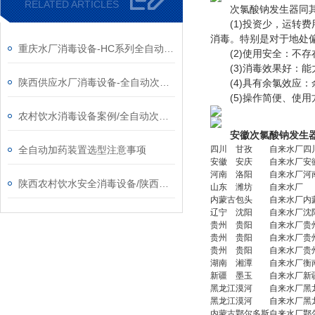
RELATED ARTICLES
次氯酸钠发生器同其
(1)投资少，运转费
消毒。特别是对于地处
重庆水厂消毒设备-HC系列全自动次氯酸钠发生器厂家
(2)使用安全：不存
(3)消毒效果好：能
陕西供应水厂消毒设备-全自动次氯酸钠发生器厂家
(4)具有余氯效应：
(5)操作简便、使用
农村饮水消毒设备案例/全自动次氯酸钠发生器厂家
安徽次氯酸钠发生
全自动加药装置选型注意事项
四川
甘孜
自来水厂
四
安徽
安庆
自来水厂
安
河南
洛阳
自来水厂
河
陕西农村饮水安全消毒设备/陕西次氯酸钠发生器​厂家
山东
潍坊
自来水厂
内蒙古
包头
自来水厂
内
辽宁
沈阳
自来水厂
沈
贵州
贵阳
自来水厂
贵
贵州
贵阳
自来水厂
贵
贵州
贵阳
自来水厂
贵
湖南
湘潭
自来水厂
衡
新疆
墨玉
自来水厂
新
黑龙江
漠河
自来水厂
黑
黑龙江
漠河
自来水厂
黑
内蒙古
鄂尔多斯
自来水厂
鄂