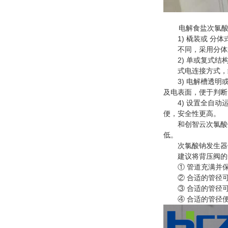
电解食盐次氯
1) 橇装或 分体
不同，采用分体式
2) 单或复式结构
式电连接方式，结
3) 电解槽透明或
及电表面，便于判断
4) 设置全自动运
便，安全性更高。
和创智云次氯酸钠发
低。
次氯酸钠发生器使
建议将背压阀的安
① 管道充满并保
② 合适的管径可
③ 合适的管径可以
④ 合适的管径便于