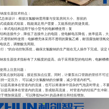
酸钠发生器技术特点：
式总体设计：根据次氯酸钠需用量与安装房间大小、形状的
或撬装式组装，既能满足用户需要，又能系统的简捷美观。
：单式电结构适用于较小型号的电解槽使用；复
构连接件少，降低了连接件上的电阻，使电解电压降低，效率提高，大
不透明材料使用：电解槽壳体采用不透明的聚氯乙烯，耐强腐蚀耐强氧
电状态，调整酸洗周期。
行：*的自动控制系统，确保次氯酸钠的生产能在无人操作下完成。设定 
生器技术指标有了大幅度的提高。由于采用新型的电结构，电解槽槽电压
用上注意问题：
装点放到远端，接近投加点位置。同时，计量泵出口管路的管径不可过大
持一定压力， 可以减少次氯酸钠的分解量，减少管道内积气。
以提高液体在管道内的流速，也可以将液体中混杂的气泡及时带走，不要
提高液体在管道内的流速，形成较高流速， 对管道内的结垢产生冲刷，
增加保温层， 可以降低NaOH 的晶体析出和结垢增加。