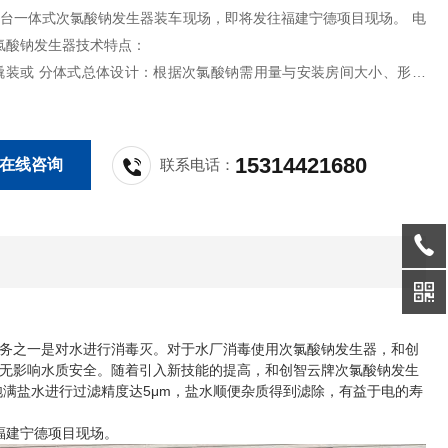
7台一体式次氯酸钠发生器装车现场，即将发往福建宁德项目现场。 电
氯酸钠发生器技术特点：
装或 分体式总体设计：根据次氯酸钠需用量与安装房间大小、形状
用分体式或撬装式组装，既能满足用户需要，又能系统的简捷美
15314421680
在线咨询
联系电话：
或复式结构：单式电结构适
务之一是对水进行消毒灭。对于水厂消毒使用次氯酸钠发生器，和创
无影响水质安全。随着引入新技能的提高，和创智云牌次氯酸钠发生
满盐水进行过滤精度达5μm，盐水顺便杂质得到滤除，有益于电的寿
福建宁德项目现场。