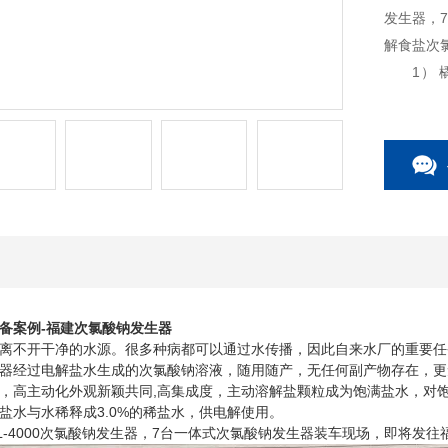
发生器，
解食盐次
1） 橇
的
不同，采
观。
2） 单
备案例-福建次氯酸钠发生器
不开干净的水源。很多种病都可以通过水传播，因此自来水厂的重要任
器经过电解盐水生成的次氯酸钠溶液，随用随产，无任何副产物存在，更
，高主动化外观新颖共同,高集成度，主动溶解盐颗粒成为饱满盐水，对饱
盐水与水稀释成3.0%的稀盐水，供电解使用。
-4000次氯酸钠发生器，7台一体式次氯酸钠发生器装车现场，即将发往