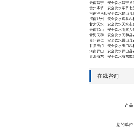
云南
昌宁
安全饮水
昌宁县
贵州
毕节
安全饮水
毕节七
河南
驻马店
安全饮水
确山县
河南
郑州
安全饮水
辉县农
甘肃
天水
安全饮水
天水市
云南
保山
安全饮水
雨露乡
青海
民和
安全饮水
民和县
贵州
铜仁
安全饮水
雷山县
甘肃
玉门
安全饮水
玉门农
河南
罗山
安全饮水
罗山县
青海
海东
安全饮水
海东市
在线咨询
产品
您的单位