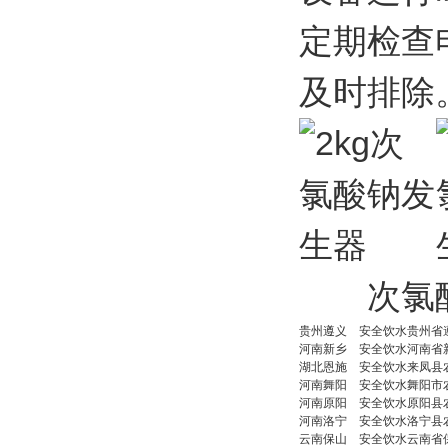
定期检查
及时排除
次氯酸
贵州
遵义
安全饮水
贵州省
河南
新乡
安全饮水
河南省
湖北
恩施
安全饮水
来凤县
河南
舞阳
安全饮水
舞阳市
河南
原阳
安全饮水
原阳县
河南
洛宁
安全饮水
洛宁县
云南
保山
安全饮水
云南省