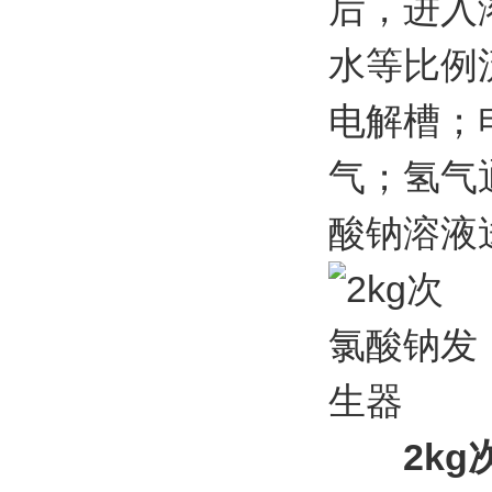
后，进入
水等比例
电解槽；
气；氢气
酸钠溶液
2k