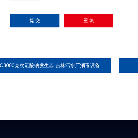
HC3000克次氯酸钠发生器-吉林污水厂消毒设备