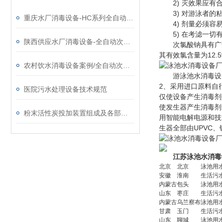
2) 灭效果应有合
3) 对游泳者的粘
重庆水厂消毒设备-HC系列全自动次氯酸钠发生器厂家
4) 剂量必须容易
5) 在考滤一切有
陕西供应水厂消毒设备-全自动次氯酸钠发生器厂家
次氯酸钠具有广谱
其有效氯含量为12.
农村饮水消毒设备案例/全自动次氯酸钠发生器厂家
游泳池水消毒设备
2、采用进口原料自
医院污水处理设备技术规范
仅使设备产生消毒剂
使发生器产生消毒剂
粉末活性炭投加装置组成及各部分系统功能
用智能电解电源和技
生器全部由UPVC
江苏泳池水消毒
北京
北京
泳池用
安徽
淮南
生活污
内蒙古
包头
泳池用
山东
枣庄
生活污
内蒙古
乌兰察布
泳池用
甘肃
玉门
生活污
山东
聊城
泳池用