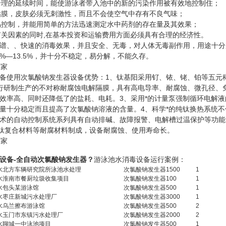
理的延续时间，能使游泳者带入池中的新的污染作用被有效地控制住；
膜，皮肤必须无刺激性，而且不会使空气中存有不良气味；
控制，并能用简单的方法迅速测定水中药剂的存在量及其效果；
关因素的同时,在基本投资和运输费用方面必须具有合理的经济性。
、、快速的消毒效果，并且安全、无毒，对人体无毒副作用，用途十分
5%—13.5%，并十分不稳定，易分解，不能久存。
使用次氯酸钠发生器设备优势：1、钛基阳采用钌、铱、铑、铂等五元稀
行研制生产的不对称耐腐蚀电解隔膜，具有高电导率、耐腐蚀、微孔径、
效率高、同时还降低了的盐耗、电耗。3、采用*的计量泵强制循环电解
量十分稳定而且提高了次氯酸钠溶液的含量。4、科学*的纯钛换热系统
术的自动控制系统系列具有自动排碱、故障报警、电解槽过温保护等功能
、钛复合材料等耐腐材料制成，设备耐腐蚀、使用寿命长。
设备-全自动次氯酸钠发生器
？
游泳池水消毒设备运行案例：
水
北方车辆研究院所泳池水处理
次氯酸钠发生器
1500
1
水
淮南市餐厨垃圾收集项目
次氯酸钠发生器
100
1
水
包头某游泳馆
次氯酸钠发生器
500
1
水
枣庄新城污水处理厂
次氯酸钠发生器
3000
1
水
乌兰擦布游泳馆
次氯酸钠发生器
500
2
水
玉门市东镇污水处理厂
次氯酸钠发生器
2000
2
水
聊城一中泳池项目
次氯酸钠发生器
500
1