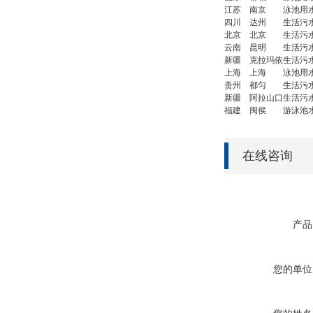
江苏
南京
泳池用
四川
达州
生活污
北京
北京
生活污
云南
昆明
生活污
新疆
克拉玛依
生活污
上海
上海
泳池用
贵州
都匀
生活污
新疆
阿拉山口
生活污
福建
闽侯
游泳池
在线咨询
产品
您的单位