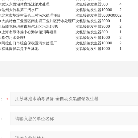
水
武汉东西湖体育场泳池水处理
次氯酸钠发生器
500
4
水
达州大竹县第二污水厂
次氯酸钠发生器
10000
2
水
北京市坨堤村及仓上村污水处理项目
次氯酸钠发生器
5000/3000
2
水
大姚特色工业园区南山坝工业片区污水处理厂
次氯酸钠发生器
2000
1
水
新疆克拉玛依市乌尔禾区污水处理厂
次氯酸钠发生器
3000
2
水
上海市际体操中心游泳馆消毒项目
次氯酸钠发生器
300
1
水
都匀污水处理厂
次氯酸钠发生器
1000
2
水
阿拉山口市综合保税区污水处理厂
次氯酸钠发生器
10000
2
水
福建闽侯昙是中学泳池
次氯酸钠发生器
1000
1
：
：