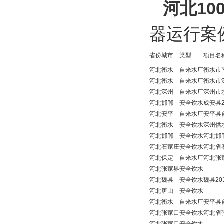
河北1
器运行案
省份
城市
类型
项目名
河北
衡水
自来水厂
衡水市
河北
衡水
自来水厂
衡水市
河北
深州
自来水厂
深州市
河北
邯郸
安全饮水
成安县
河北
安平
自来水厂
安平县
河北
衡水
安全饮水
深州供
河北
邯郸
安全饮水
河北邯
河北
石家庄
安全饮水
河北省
河北
保定
自来水厂
河北张
河北
张家界
安全饮水
河北
魏县
安全饮水
魏县2
河北
唐山
安全饮水
河北
衡水
自来水厂
安平县
河北
张家口
安全饮水
河北省