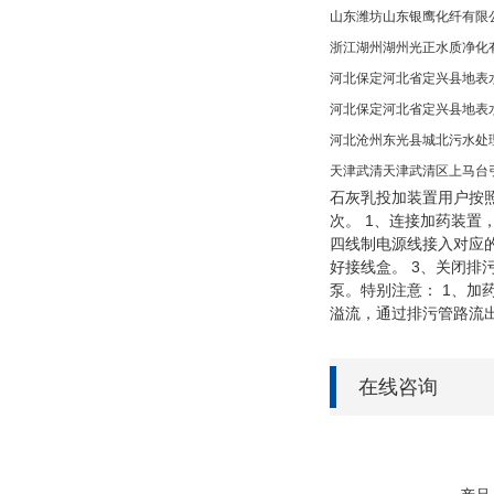
山东
潍坊
山东银鹰化纤有限
浙江
湖州
湖州光正水质净化
河北
保定
河北省定兴县地表
河北
保定
河北省定兴县地表
河北
沧州
东光县城北污水处
天津
武清
天津武清区上马台
石灰乳投加装置用户按照
次。 1、连接加药装置
四线制电源线接入对应的
好接线盒。 3、关闭排
泵。特别注意： 1、
溢流，通过排污管路流
在线咨询