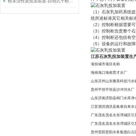
粉末活性炭投加装置-自动式干粉投加机厂家
（1）石灰乳加药系统
统所述标准其它相关标
（2）控制柜根据需要
（3）控制柜负责整个
（4）控制柜还包括有
（5）设备的运行和故
江苏石灰乳投加装置生
省份
城市
项目名称
海南
海口
海南育才水厂
山东
滨州
山东雅美科技污水
贵州
平坝
平坝县沙冲河水厂
山东
济南
济阳县稍门水库净
江苏
泗洪
泗洪县集泰自来水
广东
茂名
茂名水东湾城区引
广东
茂名
茂名水东湾城区引
贵州
贵阳
贵阳水务集团白云