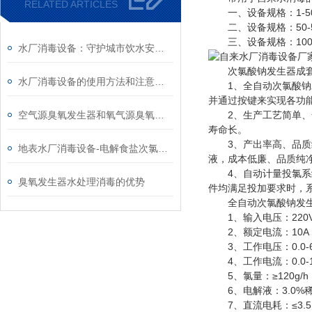
RELATED ARTICLES
一、设备规格：1-50
二、设备规格：50-5
三、设备规格：1000
水厂消毒设备：守护城市饮水安全的守望者
次氯酸钠发生器成套
水厂消毒设备的使用方法和注意事项
1、全自动次氯酸钠发
并通过按键来实现各功
空气源臭氧发生器和氧气源臭氧发生器选择
2、生产工艺简单、全
寿命长。
3、产出率高、品质纯
地表水厂消毒设备-电解食盐次氯酸钠发生器案例
液，成本低廉、品质纯
4、自动计量投氯系统
臭氧发生器水处理消毒的优势
件均满足投加要求时，
全自动次氯酸钠发生
1、输入电压：220VA
2、额定电流：10A
3、工作电压：0.0-6
4、工作电流：0.0-16
5、氯量：≥120g/h
6、电解液：3.0%
7、直流电耗：≤3.5K