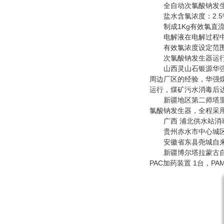
全自动次氯酸钠发生
盐水含氯浓度：2.5%～3.
制成1Kg有效氯直流电耗 k
电解液在电解过程中电
有效氯浓度设定范围：60
次氯酸钠发生器运行
山西灵山石银源华强煤
周边厂区的经验，华强煤
运行，煤矿污水消毒后达
新疆地区第二师塔里木
氯酸钠发生器，全程采
广西 浦北供水站消毒设
贵州赤水市中心城区供水
安徽省东县尧城自来水厂
新疆博尔塔拉蒙古自治州
PAC加药装置 1台，PA