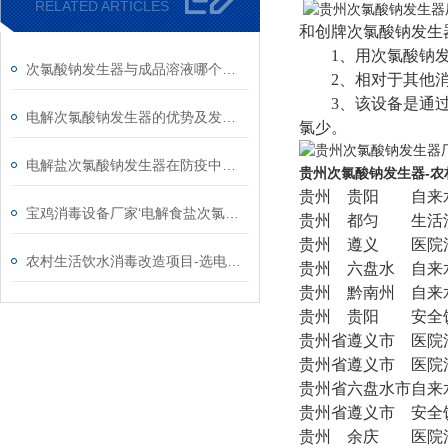
RELATED ARTICLES
和创牌次氯酸钠发生
1、用次氯酸钠发生
次氯酸钠发生器与成品溶液哪个成本高
2、相对于其他消毒
3、该设备是通过现
电解次氯酸钠发生器的优势及发展需求
氯少。
电解盐次氯酸钠发生器在防疫中的作用
贵州次氯酸钠发生器-
贵州
贵阳
自来
宝鸡消毒设备厂家‘电解食盐次氯酸钠发生器’
贵州
都匀
生活
贵州
遵义
医院
农村生活饮水消毒改造项目-选电解盐次氯酸钠发生器原因
贵州
六盘水
自来
贵州
黔南州
自来
贵州
贵阳
安全
贵州省
遵义市
医院
贵州省
遵义市
医院
贵州省
六盘水市
自来
贵州省
遵义市
安全
贵州
余庆
医院